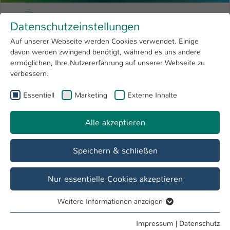
Zum Hauptinhalt springen
Menu
Hochschule Kaiserslautern
Datenschutzeinstellungen
Studium
Open submenu
8
Auf unserer Webseite werden Cookies verwendet. Einige
davon werden zwingend benötigt, während es uns andere
Sie sind hier:
Forschung
Open submenu
4
Profil
ermöglichen, Ihre Nutzererfahrung auf unserer Webseite zu
verbessern.
Hochschule
Open submenu
8
Essentiell
Marketing
Externe Inhalte
Mitarbeiter der Hochschule Kaiserslautern
International
Open submenu
8
Alle akzeptieren
Suche Personennamen
Suche zurücksetzen
Speichern & schließen
Gruppe
Nur essentielle Cookies akzeptieren
Campus
Fachbereiche
Weitere Informationen anzeigen
Essentiell
Essentielle Cookies werden für grundlegende Funktionen
Impressum
|
Datenschutz