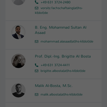
+49 631 3724-2480
vorsitz.fachschaftaing(at)hs-
Name
be_typo_user
kl(dot)de
Anbieter
TYPO3
B. Eng. Mohammad Sultan Al
Laufzeit
1 Tag
Asaad
Dieser Cookie teilt der Webseite mit, ob
mohammad.alasaad(at)hs-kl(dot)de
ein Besucher im Typo3-Backend
Zweck
angemeldet ist und Rechte besitzt diese
zu verwalten.
Prof. Dipl.-Ing. Brigitte Al Bosta
+49 631 3724-4411
brigitte.albosta(at)hs-kl(dot)de
Malik Al-Bosta, M.Sc.
malik.albosta(at)hs-kl(dot)de