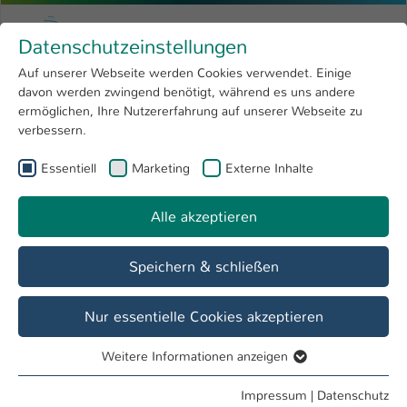
Zum Hauptinhalt springen
Menu
Hochschule Kaiserslautern
Datenschutzeinstellungen
Studium
Open submenu
8
Auf unserer Webseite werden Cookies verwendet. Einige
davon werden zwingend benötigt, während es uns andere
Sie sind hier:
Forschung
Open submenu
4
Jürgen Drechsler
Profil
ermöglichen, Ihre Nutzererfahrung auf unserer Webseite zu
verbessern.
Hochschule
Open submenu
8
Jürgen Drechsler
Essentiell
Marketing
Externe Inhalte
International
Open submenu
8
Alle akzeptieren
Übersicht
Speichern & schließen
Tätigkeiten
Mitarbeiter Rechenzentrum, ZW
Nur essentielle Cookies akzeptieren
Weitere Informationen anzeigen
Essentiell
Essentielle Cookies werden für grundlegende Funktionen
Impressum
|
Datenschutz