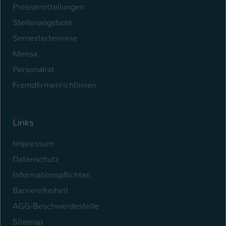
Pressemitteilungen
Name
be_typo_user
Stellenangebote
Semestertermine
Anbieter
TYPO3
Mensa
Laufzeit
1 Tag
Personalrat
Dieser Cookie teilt der Webseite mit, ob
Fremdfirmenrichtlinien
ein Besucher im Typo3-Backend
Zweck
angemeldet ist und Rechte besitzt diese
zu verwalten.
Links
Impressum
Datenschutz
Informationspflichten
Barrierefreiheit
AGG-Beschwerdestelle
Sitemap