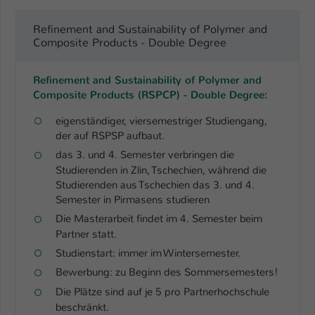
Name
be_typo_user
Refinement and Sustainability of Polymer and
Composite Products - Double Degree
Anbieter
TYPO3
Refinement and Sustainability of Polymer and
Laufzeit
1 Tag
Composite Products (RSPCP) - Double Degree
:
Dieser Cookie teilt der Webseite mit, ob
eigenständiger, viersemestriger Studiengang,
ein Besucher im Typo3-Backend
der auf RSPSP aufbaut.
Zweck
angemeldet ist und Rechte besitzt diese
das 3. und 4. Semester verbringen die
zu verwalten.
Studierenden in Zlin, Tschechien, während die
Studierenden aus Tschechien das 3. und 4.
Semester in Pirmasens studieren
Die Masterarbeit findet im 4. Semester beim
Partner statt.
Studienstart: immer im Wintersemester.
Bewerbung: zu Beginn des Sommersemesters!
Die Plätze sind auf je 5 pro Partnerhochschule
beschränkt.