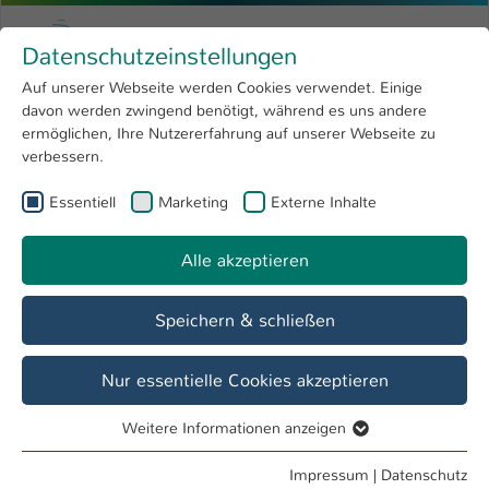
Zum Hauptinhalt springen
Menu
Hochschule Kaiserslautern
Datenschutzeinstellungen
Studium
Open submenu
8
Auf unserer Webseite werden Cookies verwendet. Einige
davon werden zwingend benötigt, während es uns andere
Sie sind hier:
Forschung
Open submenu
4
Angewandte Logistik- und Polymerwissenschaften
ermöglichen, Ihre Nutzererfahrung auf unserer Webseite zu
verbessern.
Hochschule
Open submenu
8
Essentiell
Marketing
Externe Inhalte
International
Open submenu
8
Alle akzeptieren
Speichern & schließen
Wir veredeln Kunststoff- und Verbundwerkstoffbauteil
intrinsisch und extrinsisch
Nur essentielle Cookies akzeptieren
Weitere Informationen anzeigen
Master Refinement and Sustainability of
Essentiell
Polymer and Composite Products
Essentielle Cookies werden für grundlegende Funktionen
Impressum
|
Datenschutz