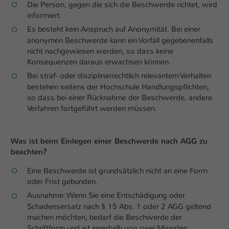
Die Person, gegen die sich die Beschwerde richtet, wird
informiert.
Name
be_typo_user
Es besteht kein Anspruch auf Anonymität. Bei einer
Anbieter
TYPO3
anonymen Beschwerde kann ein Vorfall gegebenenfalls
nicht nachgewiesen werden, so dass keine
Laufzeit
Konsequenzen daraus erwachsen können.
1 Tag
Bei straf- oder disziplinarrechtlich relevantem Verhalten
Dieser Cookie teilt der Webseite mit, ob
bestehen seitens der Hochschule Handlungspflichten,
ein Besucher im Typo3-Backend
so dass bei einer Rücknahme der Beschwerde, andere
Zweck
angemeldet ist und Rechte besitzt diese
Verfahren fortgeführt werden müssen.
zu verwalten.
Was ist beim Einlegen einer Beschwerde nach AGG zu
beachten?
Eine Beschwerde ist grundsätzlich nicht an eine Form
oder Frist gebunden.
Ausnahme: Wenn Sie eine Entschädigung oder
Schadensersatz nach § 15 Abs. 1 oder 2 AGG geltend
machen möchten, bedarf die Beschwerde der
Schriftform und ist innerhalb von zwei Monaten