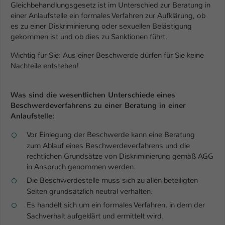
Einstellungen. Unter anderem eine zufällig
Gleichbehandlungsgesetz ist im Unterschied zur Beratung in
generierte ID, für die historische
einer Anlaufstelle ein formales Verfahren zur Aufklärung, ob
Zweck
Speicherung Ihrer vorgenommen
es zu einer Diskriminierung oder sexuellen Belästigung
Einstellungen, falls der Webseiten-
gekommen ist und ob dies zu Sanktionen führt.
Betreiber dies eingestellt hat.
Wichtig für Sie: Aus einer Beschwerde dürfen für Sie keine
Nachteile entstehen!
Name
fe_typo_user / PHPSESSID
Was sind die wesentlichen Unterschiede eines
Anbieter
TYPO3
Beschwerdeverfahrens zu einer Beratung in einer
Anlaufstelle:
Laufzeit
1 Woche
Vor Einlegung der Beschwerde kann eine Beratung
Dieses Cookie ist ein Standard-Session-
zum Ablauf eines Beschwerdeverfahrens und die
Cookie von TYPO3. Es speichert im Fall
rechtlichen Grundsätze von Diskriminierung gemäß AGG
eines Intranet-Logins die Session-ID. So
in Anspruch genommen werden.
Zweck
kann der eingeloggte Benutzer
Die Beschwerdestelle muss sich zu allen beteiligten
wiedererkannt werden und es wird ihm
Seiten grundsätzlich neutral verhalten.
Zugang zu geschützten Bereichen
Es handelt sich um ein formales Verfahren, in dem der
gewährt.
Sachverhalt aufgeklärt und ermittelt wird.