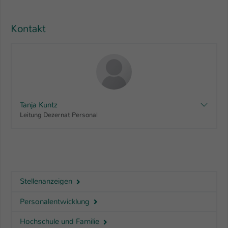
Name
be_typo_user
Kontakt
Anbieter
TYPO3
Laufzeit
1 Tag
Dieser Cookie teilt der Webseite mit, ob
ein Besucher im Typo3-Backend
Zweck
Tanja Kuntz
angemeldet ist und Rechte besitzt diese
Leitung Dezernat Personal
zu verwalten.
Stellenanzeigen
Personalentwicklung
Hochschule und Familie