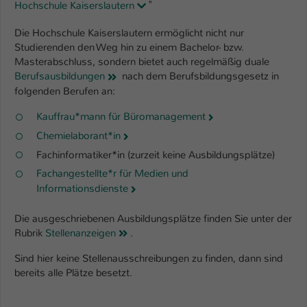
Einstellungen. Unter anderem eine zufällig
Hochschule Kaiserslautern
"
generierte ID, für die historische
Zweck
Die Hochschule Kaiserslautern ermöglicht nicht nur
Speicherung Ihrer vorgenommen
Studierenden den Weg hin zu einem Bachelor- bzw.
Einstellungen, falls der Webseiten-
Masterabschluss, sondern bietet auch regelmäßig duale
Betreiber dies eingestellt hat.
Berufsausbildungen
nach dem Berufsbildungsgesetz in
folgenden Berufen an:
Name
fe_typo_user / PHPSESSID
Kauffrau*mann für Büromanagement
Chemielaborant*in
Anbieter
TYPO3
Fachinformatiker*in (zurzeit keine Ausbildungsplätze)
Laufzeit
1 Woche
Fachangestellte*r für Medien und
Informationsdienste
Dieses Cookie ist ein Standard-Session-
Cookie von TYPO3. Es speichert im Fall
Die ausgeschriebenen Ausbildungsplätze finden Sie unter der
eines Intranet-Logins die Session-ID. So
Rubrik
Stellenanzeigen
.
Zweck
kann der eingeloggte Benutzer
wiedererkannt werden und es wird ihm
Sind hier keine Stellenausschreibungen zu finden, dann sind
Zugang zu geschützten Bereichen
bereits alle Plätze besetzt.
gewährt.