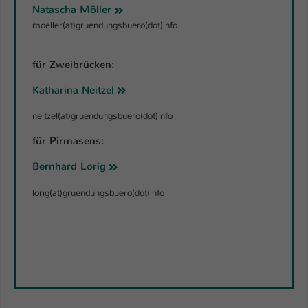
Natascha Möller
moeller(at)gruendungsbuero(dot)info
für Zweibrücken:
Katharina Neitzel
neitzel(at)gruendungsbuero(dot)info
für Pirmasens:
Bernhard Lorig
lorig(at)gruendungsbuero(dot)info