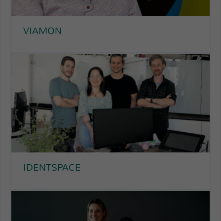
Einstellungen. Unter anderem eine zufällig
generierte ID, für die historische
Zweck
Speicherung Ihrer vorgenommen
VIAMON
Einstellungen, falls der Webseiten-
Betreiber dies eingestellt hat.
Name
fe_typo_user / PHPSESSID
Anbieter
TYPO3
Laufzeit
1 Woche
Dieses Cookie ist ein Standard-Session-
Cookie von TYPO3. Es speichert im Fall
eines Intranet-Logins die Session-ID. So
IDENTSPACE
Zweck
kann der eingeloggte Benutzer
wiedererkannt werden und es wird ihm
Zugang zu geschützten Bereichen
gewährt.