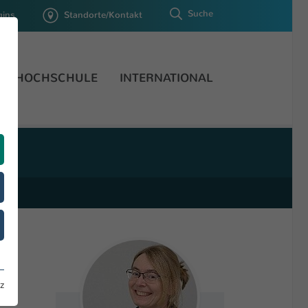
Suche
gins
Standorte/Kontakt
HOCHSCHULE
INTERNATIONAL
z