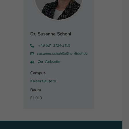
Dr. Susanne Schohl
+49 631 3724-2159
susanne.schohl(at)hs-kl(dot)de
Zur Webseite
Campus
Kaiserslautern
Raum
F1.013