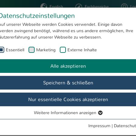
English
Fachbereiche
Lo
Datenschutzeinstellungen
Auf unserer Webseite werden Cookies verwendet. Einige davon
werden zwingend benötigt, während es uns andere ermöglichen, Ihre
STUDIUM
FORSCHUNG
Nutzererfahrung auf unserer Webseite zu verbessern.
Essentiell
Marketing
Externe Inhalte
r. Susanne Schohl
Alle akzeptieren
Speichern & schließen
Nur essentielle Cookies akzeptieren
Weitere Informationen anzeigen
Essentiell
ination
Essentielle Cookies werden für grundlegende Funktionen der
Impressum
|
Datenschut
Webseite benötigt. Dadurch ist gewährleistet, dass die Webseite