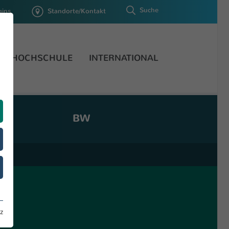
Suche
gins
Standorte/Kontakt
HOCHSCHULE
INTERNATIONAL
BW
z