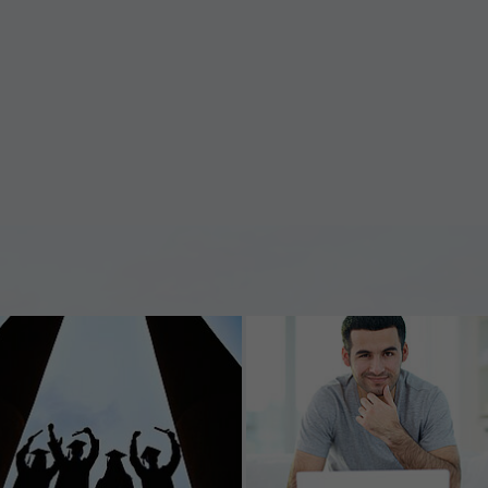
Laufzeit
1 Tag
Dieser Cookie teilt der Webseite mit, ob ein
Zweck
Besucher im Typo3-Backend angemeldet ist und
Rechte besitzt diese zu verwalten.