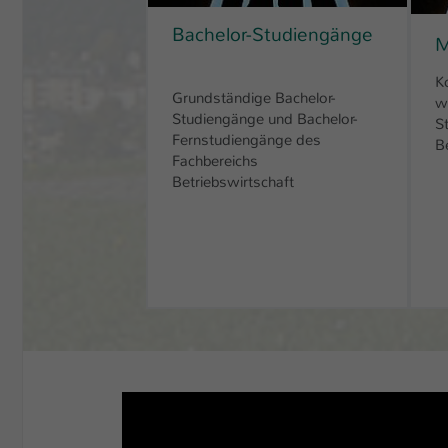
Bachelor-Studiengänge
M
K
Grundständige Bachelor-
w
Studiengänge und Bachelor-
S
Fernstudiengänge des
B
Fachbereichs
Betriebswirtschaft