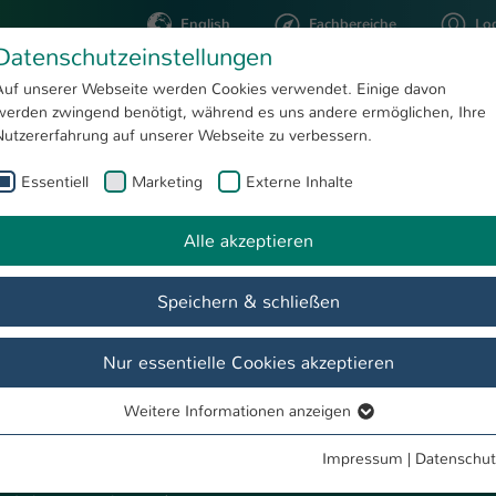
English
Fachbereiche
Lo
Datenschutzeinstellungen
Auf unserer Webseite werden Cookies verwendet. Einige davon
werden zwingend benötigt, während es uns andere ermöglichen, Ihre
STUDIUM
FORSCHUNG
Nutzererfahrung auf unserer Webseite zu verbessern.
Essentiell
Marketing
Externe Inhalte
Alle akzeptieren
Speichern & schließen
de
Team
Termine & Events
Aktuelles
Aktivitäten
Nur essentielle Cookies akzeptieren
Weitere Informationen anzeigen
Essentiell
Essentielle Cookies werden für grundlegende Funktionen der
Impressum
|
Datenschut
rechende Informationen zu Semester- und Vorlesungsterminen.
Webseite benötigt. Dadurch ist gewährleistet, dass die Webseite