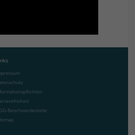
inks
mpressum
atenschutz
formationspflichten
rrierefreiheit
GG-Beschwerdestelle
itemap