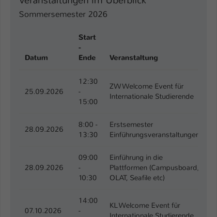
Veranstaltungen im Überblick
Einstellungen. Unter anderem eine zufällig
generierte ID, für die historische
Sommersemester 2026
Zweck
Speicherung Ihrer vorgenommen
Einstellungen, falls der Webseiten-
Start
Betreiber dies eingestellt hat.
-
Datum
Ende
Veranstaltung
O
Name
fe_typo_user / PHPSESSID
12:30
ZW Welcome Event für
25.09.2026
-
Z
Internationale Studierende
Anbieter
TYPO3
15:00
Laufzeit
1 Woche
8:00 -
Erstsemester
28.09.2026
A
13:30
Einführungsveranstaltungen
Dieses Cookie ist ein Standard-Session-
Cookie von TYPO3. Es speichert im Fall
09:00
Einführung in die
eines Intranet-Logins die Session-ID. So
28.09.2026
-
Plattformen (Campusboard,
Z
Zweck
kann der eingeloggte Benutzer
10:30
OLAT, Seafile etc)
wiedererkannt werden und es wird ihm
Zugang zu geschützten Bereichen
14:00
gewährt.
KL Welcome Event für
07.10.2026
-
K
Internationale Studierende