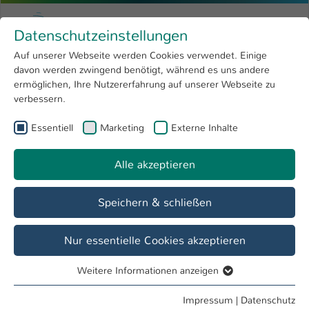
Zum Hauptinhalt springen
Menu
Hochschule Kaiserslautern
Datenschutzeinstellungen
Studium
Open submenu
8
Auf unserer Webseite werden Cookies verwendet. Einige
davon werden zwingend benötigt, während es uns andere
Sie sind hier:
Forschung
Open submenu
4
International Office
ermöglichen, Ihre Nutzererfahrung auf unserer Webseite zu
verbessern.
Hochschule
Open submenu
8
International Office
Essentiell
Marketing
Externe Inhalte
International
Open submenu
8
Alle akzeptieren
Übersicht
Ins Ausland
Aus dem Ausland
Speichern & schließen
Nur essentielle Cookies akzeptieren
Weitere Informationen anzeigen
Essentiell
Essentielle Cookies werden für grundlegende Funktionen
Impressum
|
Datenschutz