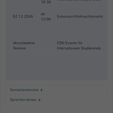
16:30
Name
be_typo_user
ab
02.12.2026
Exkursion Weihnachtsmarkt
H
12:00
Anbieter
TYPO3
Laufzeit
1 Tag
Dieser Cookie teilt der Webseite mit, ob
Verschiedene
ESN Events für
Al
ein Besucher im Typo3-Backend
Termine
Internationale Studierende
w
Zweck
angemeldet ist und Rechte besitzt diese
zu verwalten.
Semestertermine
Sprachen lernen