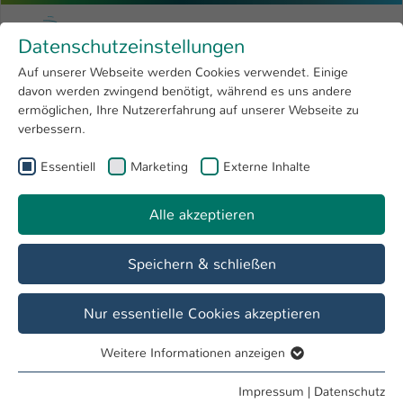
Zum Hauptinhalt springen
Menu
Hochschule Kaiserslautern
Datenschutzeinstellungen
Studium
Open submenu
8
Auf unserer Webseite werden Cookies verwendet. Einige
davon werden zwingend benötigt, während es uns andere
Sie sind hier:
Forschung
Open submenu
4
Studium
ermöglichen, Ihre Nutzererfahrung auf unserer Webseite zu
verbessern.
Hochschule
Open submenu
8
Essentiell
Marketing
Externe Inhalte
Informationen & Service
International
Open submenu
8
Alle akzeptieren
Speichern & schließen
Nur essentielle Cookies akzeptieren
Weitere Informationen anzeigen
Essentiell
Essentielle Cookies werden für grundlegende Funktionen
Impressum
|
Datenschutz