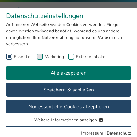
Zum Hauptinhalt springen
Menu
Hochschule Kaiserslautern
Datenschutzeinstellungen
Studium
Open submenu
8
Auf unserer Webseite werden Cookies verwendet. Einige
davon werden zwingend benötigt, während es uns andere
Sie sind hier:
Forschung
Open submenu
4
Sprachen lernen
ermöglichen, Ihre Nutzererfahrung auf unserer Webseite zu
verbessern.
Hochschule
Open submenu
8
Essentiell
Marketing
Externe Inhalte
Spanisch lernen - aprender español
International
Open submenu
8
Alle akzeptieren
Speichern & schließen
Programm für das Sommersemester 2026
Nur essentielle Cookies akzeptieren
A1 Spanisch für Mitarbeitende & Studierende
(online)
Weitere Informationen anzeigen
Essentiell
A2 Spanisch für Mitarbeitende & Studierende
Essentielle Cookies werden für grundlegende Funktionen
Impressum
|
Datenschutz
(online)