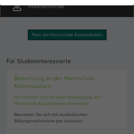
der Webseite benötigt. Dadurch ist gewährleistet, dass die
Mitarbeitende
Webseite einwandfrei funktioniert.
Name
Cookie-Informationen anzeigen
cookie_optin
Anbieter
TYPO3
Flyer der Hochschule Kaiserslautern
Marketing
Diese Cookies werden verwendet um das
Laufzeit
1 Jahr
Nutzungsverhalten der Besucher auf der Website
nachzuverfolgen. Die erhobenen Daten werden anonymisiert
Dieses Cookie wird verwendet, um Ihre
Für Studieninteressierte
und ausschließlich für interne Zwecke verwendet.
Zweck
Cookie-Einstellungen für diese Website zu
speichern.
Name
Cookie-Informationen anzeigen
_pk_*.*
Bewerbung an der Hochschule
Kaiserslautern
Anbieter
Hochschule Kaiserslautern
Externe Inhalte
Name
SgCookieOptin.lastPreferences
Sie möchten sich für einen Studiengang der
Wir verwenden auf unserer Website externe Inhalte
Laufzeit
7 Tage
Anbieter
Hochschule Kaiserslautern bewerben!
TYPO3
(Youtube, Vimeo, Issuu), um Ihnen zusätzliche Informationen
anzubieten.
Cookie von Matomo für Website-
Bewerben Sie sich mit ausländischen
Laufzeit
1 Jahr
Analysen. Erzeugt statistische Daten
Bildungsnachweisen per uni-assist.
Zweck
darüber, wie der Besucher die Website
Dieser Wert speichert Ihre Consent-
nutzt.