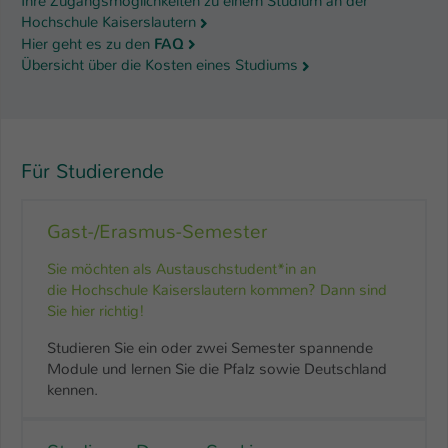
Ihre Zugangsmöglichkeiten zu einem Studium an der
Hochschule Kaiserslautern
Name
be_typo_user
Hier geht es zu den
FAQ
Übersicht über die Kosten eines Studiums
Anbieter
TYPO3
Laufzeit
1 Tag
Dieser Cookie teilt der Webseite mit, ob
Für Studierende
ein Besucher im Typo3-Backend
Zweck
angemeldet ist und Rechte besitzt diese
Gast-/Erasmus-Semester
zu verwalten.
Sie möchten als Austauschstudent*in an
die Hochschule Kaiserslautern kommen? Dann sind
Sie hier richtig!
Studieren Sie ein oder zwei Semester spannende
Module und lernen Sie die Pfalz sowie Deutschland
kennen.