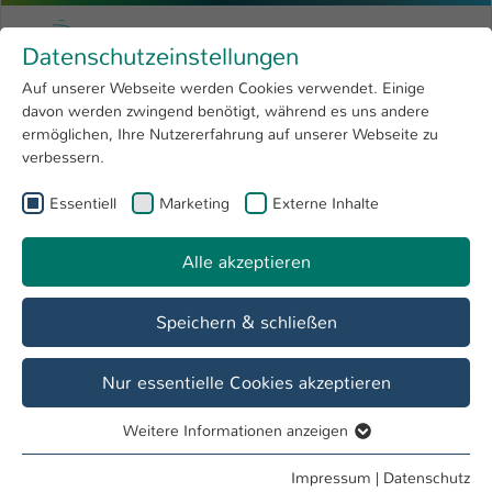
Zum Hauptinhalt springen
Menu
Hochschule Kaiserslautern
Datenschutzeinstellungen
Studium
Open submenu
8
Auf unserer Webseite werden Cookies verwendet. Einige
davon werden zwingend benötigt, während es uns andere
Sie sind hier:
Forschung
Open submenu
4
International
ermöglichen, Ihre Nutzererfahrung auf unserer Webseite zu
verbessern.
Hochschule
Open submenu
8
Aus dem Ausland
Essentiell
Marketing
Externe Inhalte
International
Open submenu
8
Alle akzeptieren
Studieninteressierte
Speichern & schließen
Studierende
Nur essentielle Cookies akzeptieren
Weitere Informationen anzeigen
Lehrende
Essentiell
Essentielle Cookies werden für grundlegende Funktionen
Impressum
|
Datenschutz