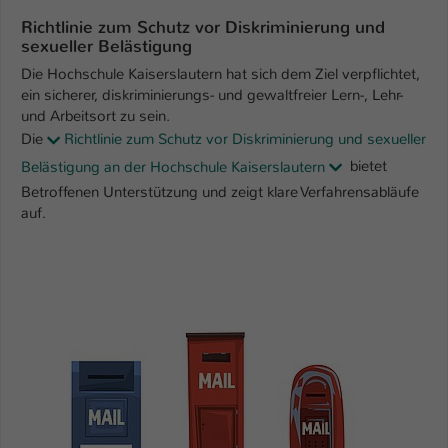
Einstellungen. Unter anderem eine zufällig
Richtlinie zum Schutz vor Diskriminierung und
generierte ID, für die historische
Zweck
sexueller Belästigung
Speicherung Ihrer vorgenommen
Einstellungen, falls der Webseiten-
Die Hochschule Kaiserslautern hat sich dem Ziel verpflichtet,
Betreiber dies eingestellt hat.
ein sicherer, diskriminierungs- und gewaltfreier Lern-, Lehr-
und Arbeitsort zu sein.
Die
Richtlinie zum Schutz vor Diskriminierung und sexueller
Name
fe_typo_user / PHPSESSID
Belästigung an der Hochschule Kaiserslautern
bietet
Betroffenen Unterstützung und zeigt klare Verfahrensabläufe
Anbieter
TYPO3
auf.
Laufzeit
1 Woche
Dieses Cookie ist ein Standard-Session-
Cookie von TYPO3. Es speichert im Fall
eines Intranet-Logins die Session-ID. So
Zweck
kann der eingeloggte Benutzer
wiedererkannt werden und es wird ihm
Zugang zu geschützten Bereichen
gewährt.