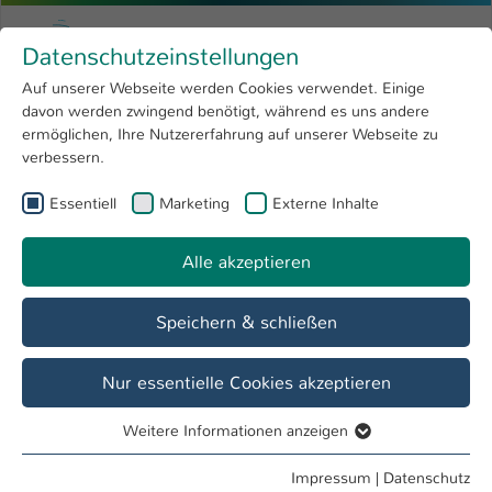
Zum Hauptinhalt springen
Menu
Hochschule Kaiserslautern
Datenschutzeinstellungen
Studium
Open submenu
8
Auf unserer Webseite werden Cookies verwendet. Einige
davon werden zwingend benötigt, während es uns andere
Sie sind hier:
Forschung
Open submenu
4
Diversitätsmanagement
ermöglichen, Ihre Nutzererfahrung auf unserer Webseite zu
verbessern.
Hochschule
Open submenu
8
Diversitätsmanagement
Essentiell
Marketing
Externe Inhalte
International
Open submenu
8
Alle akzeptieren
Übersicht
Info & Beratung
Speichern & schließen
Schutz vor Diskriminierung und sexueller
Nur essentielle Cookies akzeptieren
Belästigung
Informationen und Beratungsangebote
Weitere Informationen anzeigen
Essentiell
Essentielle Cookies werden für grundlegende Funktionen
Impressum
|
Datenschutz