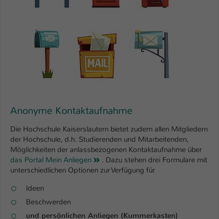
Name
be_typo_user
Anbieter
TYPO3
Laufzeit
1 Tag
Dieser Cookie teilt der Webseite mit, ob
ein Besucher im Typo3-Backend
Zweck
angemeldet ist und Rechte besitzt diese
Anonyme Kontaktaufnahme
zu verwalten.
Die Hochschule Kaiserslautern bietet zudem allen Mitgliedern
der Hochschule, d.h. Studierenden und Mitarbeitenden,
Möglichkeiten der anlassbezogenen Kontaktaufnahme über
das Portal Mein Anliegen
. Dazu stehen drei Formulare mit
unterschiedlichen Optionen zur Verfügung für
Ideen
Beschwerden
und persönlichen Anliegen (Kummerkasten)