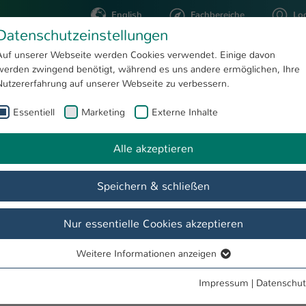
English
Fachbereiche
Lo
Datenschutzeinstellungen
Auf unserer Webseite werden Cookies verwendet. Einige davon
werden zwingend benötigt, während es uns andere ermöglichen, Ihre
STUDIUM
FORSCHUNG
Nutzererfahrung auf unserer Webseite zu verbessern.
Essentiell
Marketing
Externe Inhalte
Prof. Dr.-Ing. Michael Magin
Alle akzeptieren
Speichern & schließen
Nur essentielle Cookies akzeptieren
Weitere Informationen anzeigen
Essentiell
 FEM
Essentielle Cookies werden für grundlegende Funktionen der
Impressum
|
Datenschut
Webseite benötigt. Dadurch ist gewährleistet, dass die Webseite