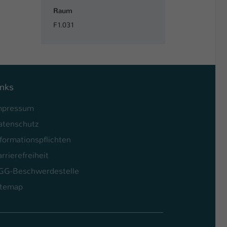
Raum
F1.031
inks
mpressum
atenschutz
formationspflichten
rrierefreiheit
GG-Beschwerdestelle
itemap