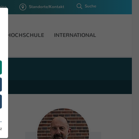
Suche
gins
Standorte/Kontakt
HOCHSCHULE
INTERNATIONAL
z