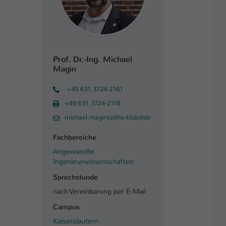
Prof. Dr.-Ing. Michael
Magin
+49 631 3724-2161
+49 631 3724-2118
michael.magin(at)hs-kl(dot)de
Fachbereiche
Angewandte
Ingenieurwissenschaften
Sprechstunde
nach Vereinbarung per E-Mail
Campus
Kaiserslautern