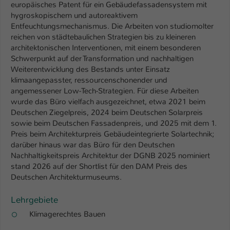
Einstellungen. Unter anderem eine zufällig
europäisches Patent für ein Gebäudefassadensystem mit
generierte ID, für die historische
hygroskopischem und autoreaktivem
Zweck
Speicherung Ihrer vorgenommen
Entfeuchtungsmechanismus. Die Arbeiten von studiomolter
reichen von städtebaulichen Strategien bis zu kleineren
Einstellungen, falls der Webseiten-
architektonischen Interventionen, mit einem besonderen
Betreiber dies eingestellt hat.
Schwerpunkt auf der Transformation und nachhaltigen
Weiterentwicklung des Bestands unter Einsatz
klimaangepasster, ressourcenschonender und
Name
fe_typo_user / PHPSESSID
angemessener Low-Tech-Strategien. Für diese Arbeiten
wurde das Büro vielfach ausgezeichnet, etwa 2021 beim
Anbieter
TYPO3
Deutschen Ziegelpreis, 2024 beim Deutschen Solarpreis
sowie beim Deutschen Fassadenpreis, und 2025 mit dem 1.
Laufzeit
1 Woche
Preis beim Architekturpreis Gebäudeintegrierte Solartechnik;
darüber hinaus war das Büro für den Deutschen
Dieses Cookie ist ein Standard-Session-
Nachhaltigkeitspreis Architektur der DGNB 2025 nominiert
Cookie von TYPO3. Es speichert im Fall
stand 2026 auf der Shortlist für den DAM Preis des
eines Intranet-Logins die Session-ID. So
Deutschen Architekturmuseums.
Zweck
kann der eingeloggte Benutzer
wiedererkannt werden und es wird ihm
Lehrgebiete
Zugang zu geschützten Bereichen
Klimagerechtes Bauen
gewährt.