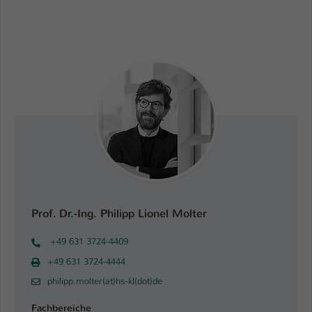
Name
be_typo_user
Anbieter
TYPO3
Laufzeit
1 Tag
Dieser Cookie teilt der Webseite mit, ob
ein Besucher im Typo3-Backend
Zweck
angemeldet ist und Rechte besitzt diese
zu verwalten.
Prof. Dr.-Ing. Philipp Lionel Molter
+49 631 3724-4409
+49 631 3724-4444
philipp.molter(at)hs-kl(dot)de
Fachbereiche