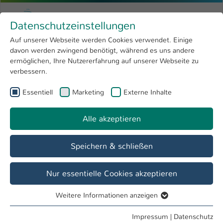
Zum Hauptinhalt springen
Menu
Hochschule Kaiserslautern
Datenschutzeinstellungen
Studium
Open submenu
8
Auf unserer Webseite werden Cookies verwendet. Einige
davon werden zwingend benötigt, während es uns andere
Sie sind hier:
Forschung
Open submenu
4
Dipl.-Ing. (FH) Eva Corcilius
Profil
ermöglichen, Ihre Nutzererfahrung auf unserer Webseite zu
verbessern.
Hochschule
Open submenu
8
Dipl.-Ing. (FH) Eva Corcilius
Essentiell
Marketing
Externe Inhalte
International
Open submenu
8
Alle akzeptieren
Übersicht
Speichern & schließen
Tätigkeiten
Dekanat FB AING
Nur essentielle Cookies akzeptieren
Lehrbeauftragte FB AING
Weitere Informationen anzeigen
Dekanatsassistentin
Essentiell
Essentielle Cookies werden für grundlegende Funktionen
Impressum
|
Datenschutz