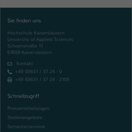
Name
be_typo_user
Sie finden uns
Anbieter
TYPO3
Hochschule Kaiserslautern
Laufzeit
1 Tag
University of Applied Sciences
Schoenstraße 11
Dieser Cookie teilt der Webseite mit, ob
67659 Kaiserslautern
ein Besucher im Typo3-Backend
Zweck
angemeldet ist und Rechte besitzt diese
Kontakt
zu verwalten.
+49 (0)631 / 37 24 - 0
+49 (0)631 / 37 24 - 2105
Schnellzugriff
Pressemitteilungen
Stellenangebote
Semestertermine