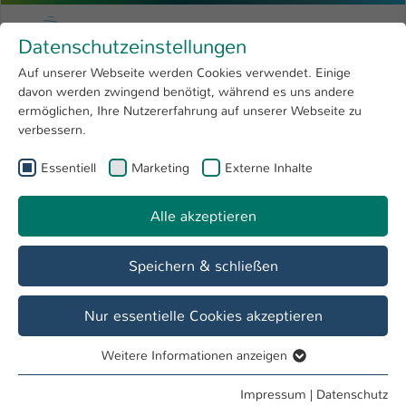
Zum Hauptinhalt springen
Menu
Hochschule Kaiserslautern
Datenschutzeinstellungen
Studium
Open submenu
8
Auf unserer Webseite werden Cookies verwendet. Einige
davon werden zwingend benötigt, während es uns andere
Sie sind hier:
Forschung
Open submenu
4
Prof. Dr.-Ing. Liping Chen
Profil
ermöglichen, Ihre Nutzererfahrung auf unserer Webseite zu
verbessern.
Hochschule
Open submenu
8
Prof. Dr.-Ing. Liping Chen
Essentiell
Marketing
Externe Inhalte
International
Open submenu
8
Alle akzeptieren
Übersicht
Speichern & schließen
Lehrgebiete
Logistik
Nur essentielle Cookies akzeptieren
Weitere Informationen anzeigen
Tätigkeiten
Essentiell
Studiengangsleitung
Essentielle Cookies werden für grundlegende Funktionen
Impressum
|
Datenschutz
"Logistik, Bachelor"