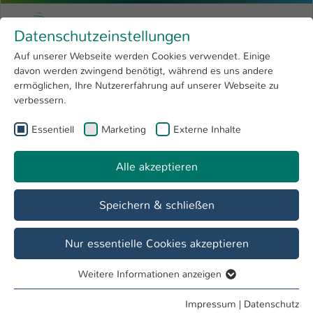
Zum Hauptinhalt springen
Menu
Hochschule Kaiserslautern
Datenschutzeinstellungen
Studium
Open submenu
8
Auf unserer Webseite werden Cookies verwendet. Einige
davon werden zwingend benötigt, während es uns andere
Sie sind hier:
Forschung
Open submenu
4
Prof. Dipl.-Des. Yvonne Fehling
Profil
ermöglichen, Ihre Nutzererfahrung auf unserer Webseite zu
verbessern.
Hochschule
Open submenu
8
Prof. Dipl.-Des. Yvonne Fehling
Essentiell
Marketing
Externe Inhalte
International
Open submenu
8
Alle akzeptieren
Übersicht
Speichern & schließen
Lehrgebiete
Möbel-Objekt-Raum
Nur essentielle Cookies akzeptieren
Weitere Informationen anzeigen
Tätigkeiten
Essentiell
Fachbereichsrat BG
Essentielle Cookies werden für grundlegende Funktionen
Impressum
|
Datenschutz