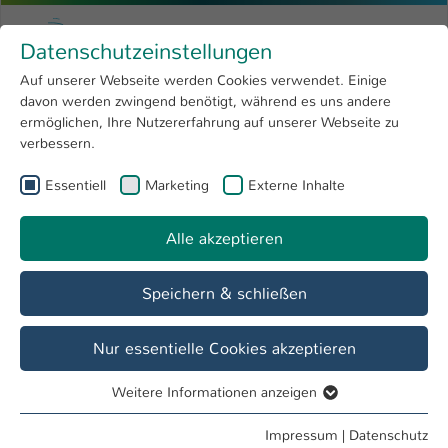
Zum Hauptinhalt springen
Menu
Hochschule Kaiserslautern
Datenschutzeinstellungen
Studium
Open submenu
8
Auf unserer Webseite werden Cookies verwendet. Einige
davon werden zwingend benötigt, während es uns andere
Sie sind hier:
Forschung
Open submenu
4
Alexandra Ecker, M.A.
Profil
ermöglichen, Ihre Nutzererfahrung auf unserer Webseite zu
verbessern.
Hochschule
Open submenu
8
Alexandra Ecker, M.A.
Essentiell
Marketing
Externe Inhalte
International
Open submenu
8
Alle akzeptieren
Übersicht
Speichern & schließen
Tätigkeiten
International Office
Nur essentielle Cookies akzeptieren
Referat Internationales und Sprachen
Weitere Informationen anzeigen
Essentiell
Essentielle Cookies werden für grundlegende Funktionen
Impressum
|
Datenschutz