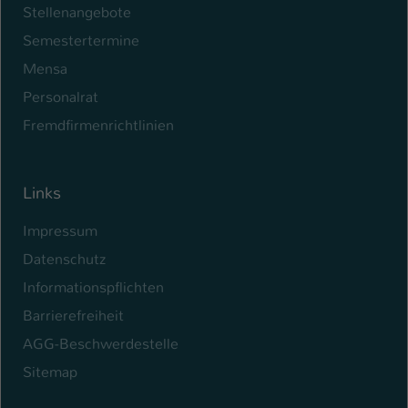
Stellenangebote
Name
be_typo_user
Semestertermine
Mensa
Anbieter
TYPO3
Personalrat
Laufzeit
1 Tag
Fremdfirmenrichtlinien
Dieser Cookie teilt der Webseite mit, ob
ein Besucher im Typo3-Backend
Zweck
angemeldet ist und Rechte besitzt diese
Links
zu verwalten.
Impressum
Datenschutz
Informationspflichten
Barrierefreiheit
AGG-Beschwerdestelle
Sitemap