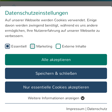
Zum Hauptinhalt springen
Menu
Hochschule Kaiserslautern
Datenschutzeinstellungen
Studium
Open submenu
8
Auf unserer Webseite werden Cookies verwendet. Einige
davon werden zwingend benötigt, während es uns andere
Sie sind hier:
Forschung
Open submenu
4
Jasmin Manthey, B.A.
Profil
ermöglichen, Ihre Nutzererfahrung auf unserer Webseite zu
verbessern.
Hochschule
Open submenu
8
Jasmin Manthey, B.A.
Essentiell
Marketing
Externe Inhalte
International
Open submenu
8
Alle akzeptieren
Übersicht
Speichern & schließen
Lehrgebiete
Baumanagement
Nur essentielle Cookies akzeptieren
Weitere Informationen anzeigen
Tätigkeiten
Essentiell
Lehrbeauftragte Bauen und Gestalten
Essentielle Cookies werden für grundlegende Funktionen
Impressum
|
Datenschutz