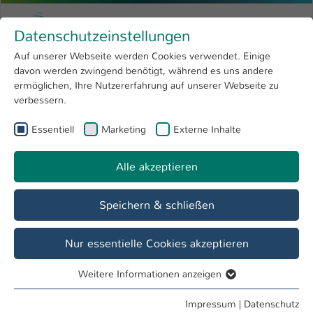
Zum Hauptinhalt springen
Menu
Hochschule Kaiserslautern
Datenschutzeinstellungen
Studium
Open submenu
8
Auf unserer Webseite werden Cookies verwendet. Einige
davon werden zwingend benötigt, während es uns andere
Sie sind hier:
Forschung
Open submenu
4
Dr. Kathrin Geldermans-Jörg
Profil
ermöglichen, Ihre Nutzererfahrung auf unserer Webseite zu
verbessern.
Hochschule
Open submenu
8
Dr. Kathrin Geldermans-Jörg
Essentiell
Marketing
Externe Inhalte
International
Open submenu
8
Alle akzeptieren
Übersicht
Speichern & schließen
Tätigkeiten
EU Projekt Knowledge Transfer Upper Rhine (Interreg V
Nur essentielle Cookies akzeptieren
Oberrhein)
Weitere Informationen anzeigen
Firmenkontaktmesse
Essentiell
Essentielle Cookies werden für grundlegende Funktionen
Impressum
|
Datenschutz