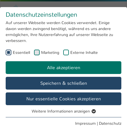
Zum Hauptinhalt springen
Menu
Hochschule Kaiserslautern
Datenschutzeinstellungen
Studium
Open submenu
8
Auf unserer Webseite werden Cookies verwendet. Einige
davon werden zwingend benötigt, während es uns andere
Sie sind hier:
Forschung
Open submenu
4
Dipl.-Ing. Christian Schwarz
Profil
ermöglichen, Ihre Nutzererfahrung auf unserer Webseite zu
verbessern.
Hochschule
Open submenu
8
Dipl.-Ing. Christian Schwarz
Essentiell
Marketing
Externe Inhalte
International
Open submenu
8
Alle akzeptieren
Übersicht
Speichern & schließen
Lehrgebiete
Studienrichtungsleiter Lederverarbeitung und
Nur essentielle Cookies akzeptieren
Schuhtechnik
Weitere Informationen anzeigen
Essentiell
Tätigkeiten
Essentielle Cookies werden für grundlegende Funktionen
Impressum
|
Datenschutz
Studiengangsleitung: