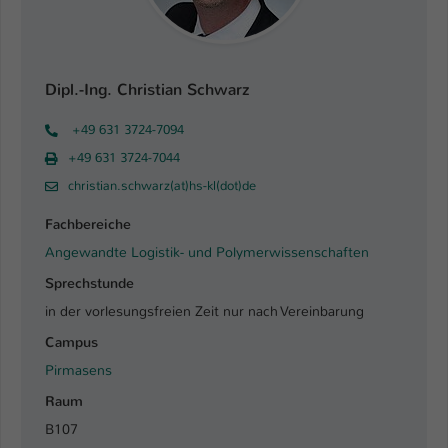
Einstellungen. Unter anderem eine zufällig
generierte ID, für die historische
Zweck
Speicherung Ihrer vorgenommen
Einstellungen, falls der Webseiten-
Dipl.-Ing. Christian Schwarz
Betreiber dies eingestellt hat.
+49 631 3724-7094
Name
fe_typo_user / PHPSESSID
+49 631 3724-7044
christian.schwarz(at)hs-kl(dot)de
Anbieter
TYPO3
Fachbereiche
Laufzeit
1 Woche
Angewandte Logistik- und Polymerwissenschaften
Sprechstunde
Dieses Cookie ist ein Standard-Session-
Cookie von TYPO3. Es speichert im Fall
in der vorlesungsfreien Zeit nur nach Vereinbarung
eines Intranet-Logins die Session-ID. So
Campus
Zweck
kann der eingeloggte Benutzer
Pirmasens
wiedererkannt werden und es wird ihm
Zugang zu geschützten Bereichen
Raum
gewährt.
B107