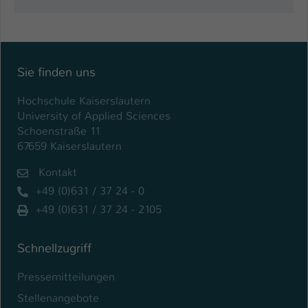
Name
be_typo_user
Anbieter
TYPO3
Sie finden uns
Laufzeit
1 Tag
Hochschule Kaiserslautern
Dieser Cookie teilt der Webseite mit, ob
University of Applied Sciences
ein Besucher im Typo3-Backend
Schoenstraße 11
Zweck
angemeldet ist und Rechte besitzt diese
67659 Kaiserslautern
zu verwalten.
Kontakt
+49 (0)631 / 37 24 - 0
+49 (0)631 / 37 24 - 2105
Schnellzugriff
Pressemitteilungen
Stellenangebote