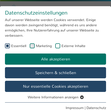
Zum Hauptinhalt springen
Menu
Hochschule Kaiserslautern
Datenschutzeinstellungen
Studium
Open submenu
8
Auf unserer Webseite werden Cookies verwendet. Einige
davon werden zwingend benötigt, während es uns andere
Sie sind hier:
Forschung
Open submenu
4
Verena Potthoff
Profil
ermöglichen, Ihre Nutzererfahrung auf unserer Webseite zu
verbessern.
Hochschule
Open submenu
8
Verena Potthoff
Essentiell
Marketing
Externe Inhalte
International
Open submenu
8
Alle akzeptieren
Übersicht
Veranstaltungen
Speichern & schließen
Nur essentielle Cookies akzeptieren
Weitere Informationen anzeigen
Essentiell
Essentielle Cookies werden für grundlegende Funktionen
Impressum
|
Datenschutz