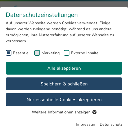
Zum Hauptinhalt springen
Menu
Hochschule Kaiserslautern
Datenschutzeinstellungen
Studium
Open submenu
8
Auf unserer Webseite werden Cookies verwendet. Einige
davon werden zwingend benötigt, während es uns andere
Sie sind hier:
Forschung
Open submenu
4
Pratika Rai, M.Sc.
Profil
ermöglichen, Ihre Nutzererfahrung auf unserer Webseite zu
verbessern.
Hochschule
Open submenu
8
Pratika Rai, M.Sc.
Essentiell
Marketing
Externe Inhalte
International
Open submenu
8
Alle akzeptieren
Übersicht
Veröffentlichungen
Speichern & schließen
Tätigkeiten
Projektmitarbeiterin
Nur essentielle Cookies akzeptieren
Mitarbeiterin FB IMST
Weitere Informationen anzeigen
Essentiell
Essentielle Cookies werden für grundlegende Funktionen
Impressum
|
Datenschutz