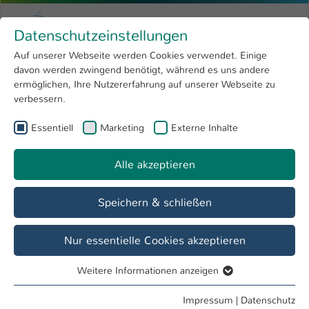
Zum Hauptinhalt springen
Menu
Hochschule Kaiserslautern
Datenschutzeinstellungen
Studium
Open submenu
8
Auf unserer Webseite werden Cookies verwendet. Einige
davon werden zwingend benötigt, während es uns andere
Sie sind hier:
Forschung
Open submenu
4
M. Sc. Janina Koziol
Profil
ermöglichen, Ihre Nutzererfahrung auf unserer Webseite zu
verbessern.
Hochschule
Open submenu
8
M. Sc. Janina Koziol
Essentiell
Marketing
Externe Inhalte
International
Open submenu
8
Alle akzeptieren
Übersicht
Projekte
Speichern & schließen
Tätigkeiten
Wissenschaftliche Mitarbeiterin
Nur essentielle Cookies akzeptieren
Weitere Informationen anzeigen
Essentiell
Essentielle Cookies werden für grundlegende Funktionen
Impressum
|
Datenschutz