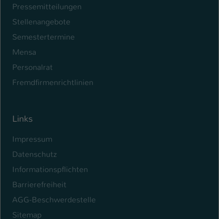
Pressemitteilungen
Name
be_typo_user
Stellenangebote
Semestertermine
Anbieter
TYPO3
Mensa
Laufzeit
1 Tag
Personalrat
Dieser Cookie teilt der Webseite mit, ob
Fremdfirmenrichtlinien
ein Besucher im Typo3-Backend
Zweck
angemeldet ist und Rechte besitzt diese
zu verwalten.
Links
Impressum
Datenschutz
Informationspflichten
Barrierefreiheit
AGG-Beschwerdestelle
Sitemap