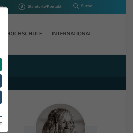
Suche
gins
Standorte/Kontakt
HOCHSCHULE
INTERNATIONAL
z