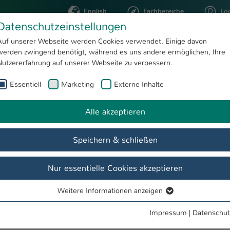
English
Fachbereiche
Lo
Datenschutzeinstellungen
Auf unserer Webseite werden Cookies verwendet. Einige davon
werden zwingend benötigt, während es uns andere ermöglichen, Ihre
STUDIUM
FORSCHUNG
Nutzererfahrung auf unserer Webseite zu verbessern.
Essentiell
Marketing
Externe Inhalte
rigitte Al Bosta
Alle akzeptieren
Speichern & schließen
Nur essentielle Cookies akzeptieren
Weitere Informationen anzeigen
Essentiell
Essentielle Cookies werden für grundlegende Funktionen der
Impressum
|
Datenschut
Webseite benötigt. Dadurch ist gewährleistet, dass die Webseite