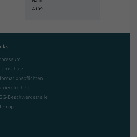
Raum
A109
inks
mpressum
atenschutz
formationspflichten
rrierefreiheit
GG-Beschwerdestelle
itemap
l