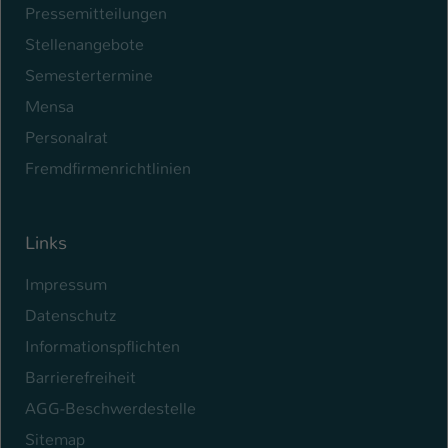
Pressemitteilungen
Name
be_typo_user
Stellenangebote
Semestertermine
Anbieter
TYPO3
Mensa
Laufzeit
1 Tag
Personalrat
Dieser Cookie teilt der Webseite mit, ob
Fremdfirmenrichtlinien
ein Besucher im Typo3-Backend
Zweck
angemeldet ist und Rechte besitzt diese
zu verwalten.
Links
Impressum
Datenschutz
Informationspflichten
Barrierefreiheit
AGG-Beschwerdestelle
Sitemap