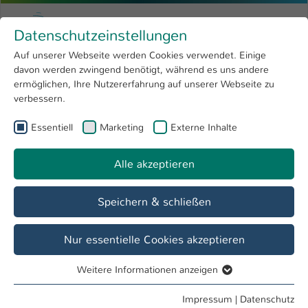
Zum Hauptinhalt springen
Menu
Hochschule Kaiserslautern
Datenschutzeinstellungen
Studium
Open submenu
8
Auf unserer Webseite werden Cookies verwendet. Einige
davon werden zwingend benötigt, während es uns andere
Sie sind hier:
Forschung
Open submenu
4
B.Ing. Halyna Brämer
Profil
ermöglichen, Ihre Nutzererfahrung auf unserer Webseite zu
verbessern.
Hochschule
Open submenu
8
B.Ing. Halyna Brämer
Essentiell
Marketing
Externe Inhalte
International
Open submenu
8
Alle akzeptieren
Übersicht
Speichern & schließen
Tätigkeiten
Projektmitarbeiterin
Nur essentielle Cookies akzeptieren
Weitere Informationen anzeigen
Essentiell
Essentielle Cookies werden für grundlegende Funktionen
Impressum
|
Datenschutz