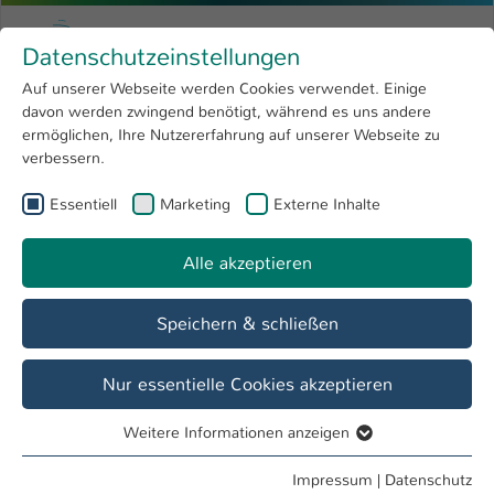
Zum Hauptinhalt springen
Menu
Hochschule Kaiserslautern
Datenschutzeinstellungen
Studium
Open submenu
8
Auf unserer Webseite werden Cookies verwendet. Einige
davon werden zwingend benötigt, während es uns andere
Sie sind hier:
Forschung
Open submenu
4
Dipl.-Ing. (FH) Jörg Blinn
Profil
ermöglichen, Ihre Nutzererfahrung auf unserer Webseite zu
verbessern.
Hochschule
Open submenu
8
Dipl.-Ing. (FH) Jörg Blinn
Essentiell
Marketing
Externe Inhalte
International
Open submenu
8
Alle akzeptieren
Übersicht
Projekte
Speichern & schließen
Tätigkeiten
Assistent FB IMST
Nur essentielle Cookies akzeptieren
Projekt Offene Digitalisierungsallianz für die Pfalz, AG
Weitere Informationen anzeigen
Aufbau- und Verbindungstechnik in der MST
Essentiell
Essentielle Cookies werden für grundlegende Funktionen
Impressum
|
Datenschutz