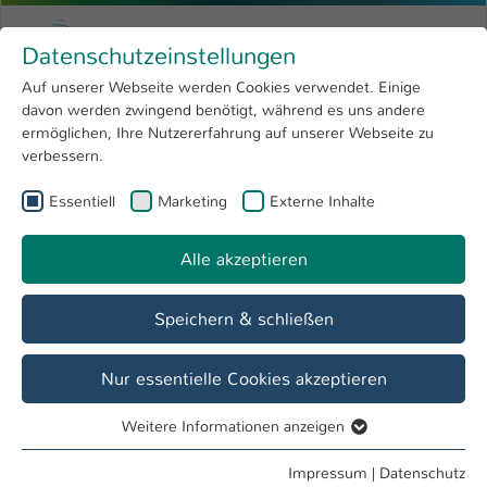
Zum Hauptinhalt springen
Menu
Hochschule Kaiserslautern
Datenschutzeinstellungen
Studium
Open submenu
8
Auf unserer Webseite werden Cookies verwendet. Einige
davon werden zwingend benötigt, während es uns andere
Sie sind hier:
Forschung
Open submenu
4
Natascha Möller
Profil
ermöglichen, Ihre Nutzererfahrung auf unserer Webseite zu
verbessern.
Hochschule
Open submenu
8
Natascha Möller
Essentiell
Marketing
Externe Inhalte
International
Open submenu
8
Alle akzeptieren
Übersicht
Speichern & schließen
Tätigkeiten
Gründungsbüro
Nur essentielle Cookies akzeptieren
Weitere Informationen anzeigen
Essentiell
Essentielle Cookies werden für grundlegende Funktionen
Impressum
|
Datenschutz