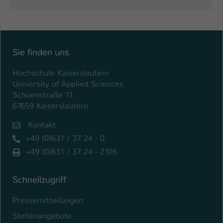
Einstellungen. Unter anderem eine zufällig
generierte ID, für die historische
Zweck
Speicherung Ihrer vorgenommen
Einstellungen, falls der Webseiten-
Betreiber dies eingestellt hat.
Sie finden uns
Hochschule Kaiserslautern
Name
fe_typo_user / PHPSESSID
University of Applied Sciences
Schoenstraße 11
Anbieter
TYPO3
67659 Kaiserslautern
Laufzeit
1 Woche
Kontakt
+49 (0)631 / 37 24 - 0
Dieses Cookie ist ein Standard-Session-
+49 (0)631 / 37 24 - 2105
Cookie von TYPO3. Es speichert im Fall
eines Intranet-Logins die Session-ID. So
Zweck
kann der eingeloggte Benutzer
Schnellzugriff
wiedererkannt werden und es wird ihm
Zugang zu geschützten Bereichen
Pressemitteilungen
gewährt.
Stellenangebote