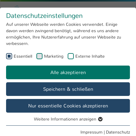
Zum Hauptinhalt springen
Menu
Hochschule Kaiserslautern
Datenschutzeinstellungen
Studium
Open submenu
8
Auf unserer Webseite werden Cookies verwendet. Einige
davon werden zwingend benötigt, während es uns andere
Sie sind hier:
Forschung
Open submenu
4
Sabine Lange
Profil
ermöglichen, Ihre Nutzererfahrung auf unserer Webseite zu
verbessern.
Hochschule
Open submenu
8
Sabine Lange
Essentiell
Marketing
Externe Inhalte
International
Open submenu
8
Alle akzeptieren
Übersicht
Speichern & schließen
Tätigkeiten
Fachkommission IMST Bachelor MBW FB IMST
Nur essentielle Cookies akzeptieren
Geschäftsstelle Fernstudiengang Medizin- und
Weitere Informationen anzeigen
Biowissenschaften
Essentiell
Prüfungsausschuss Bachelor MBW FB IMST
Essentielle Cookies werden für grundlegende Funktionen
Impressum
|
Datenschutz