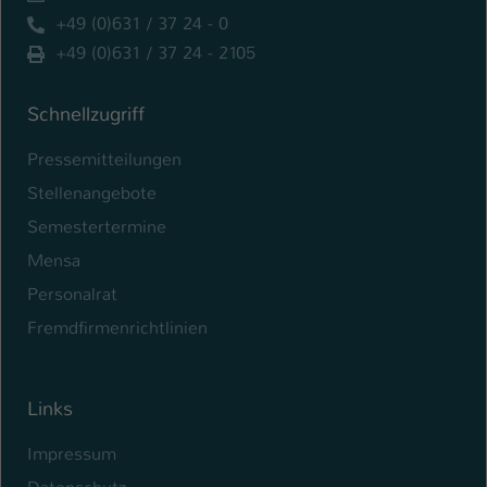
+49 (0)631 / 37 24 - 0
Name
be_typo_user
+49 (0)631 / 37 24 - 2105
Anbieter
TYPO3
Schnellzugriff
Laufzeit
1 Tag
Pressemitteilungen
Dieser Cookie teilt der Webseite mit, ob
Stellenangebote
ein Besucher im Typo3-Backend
Zweck
Semestertermine
angemeldet ist und Rechte besitzt diese
zu verwalten.
Mensa
Personalrat
Fremdfirmenrichtlinien
Links
Impressum