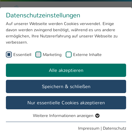
Zum Hauptinhalt springen
Menu
Hochschule Kaiserslautern
Datenschutzeinstellungen
Studium
Open submenu
8
Auf unserer Webseite werden Cookies verwendet. Einige
davon werden zwingend benötigt, während es uns andere
Sie sind hier:
Forschung
Open submenu
4
Prof. Julian Esterellas
Profil
ermöglichen, Ihre Nutzererfahrung auf unserer Webseite zu
verbessern.
Hochschule
Open submenu
8
Prof. Julian Esterellas
Essentiell
Marketing
Externe Inhalte
International
Open submenu
8
Alle akzeptieren
Übersicht
Speichern & schließen
Tätigkeiten
Lehrbeauftragter FB BW
Nur essentielle Cookies akzeptieren
Weitere Informationen anzeigen
Essentiell
Essentielle Cookies werden für grundlegende Funktionen
Impressum
|
Datenschutz