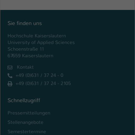
Einstellungen. Unter anderem eine zufällig
generierte ID, für die historische
Zweck
Speicherung Ihrer vorgenommen
Einstellungen, falls der Webseiten-
Sie finden uns
Betreiber dies eingestellt hat.
Hochschule Kaiserslautern
University of Applied Sciences
Name
fe_typo_user / PHPSESSID
Schoenstraße 11
67659 Kaiserslautern
Anbieter
TYPO3
Kontakt
Laufzeit
1 Woche
+49 (0)631 / 37 24 - 0
+49 (0)631 / 37 24 - 2105
Dieses Cookie ist ein Standard-Session-
Cookie von TYPO3. Es speichert im Fall
eines Intranet-Logins die Session-ID. So
Schnellzugriff
Zweck
kann der eingeloggte Benutzer
Pressemitteilungen
wiedererkannt werden und es wird ihm
Zugang zu geschützten Bereichen
Stellenangebote
gewährt.
Semestertermine