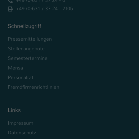
+49 (0)631 / 37 24 - 0
+49 (0)631 / 37 24 - 2105
Name
be_typo_user
Anbieter
TYPO3
Schnellzugriff
Laufzeit
1 Tag
Pressemitteilungen
Stellenangebote
Dieser Cookie teilt der Webseite mit, ob
ein Besucher im Typo3-Backend
Semestertermine
Zweck
angemeldet ist und Rechte besitzt diese
Mensa
zu verwalten.
Personalrat
Fremdfirmenrichtlinien
Links
Impressum
Datenschutz