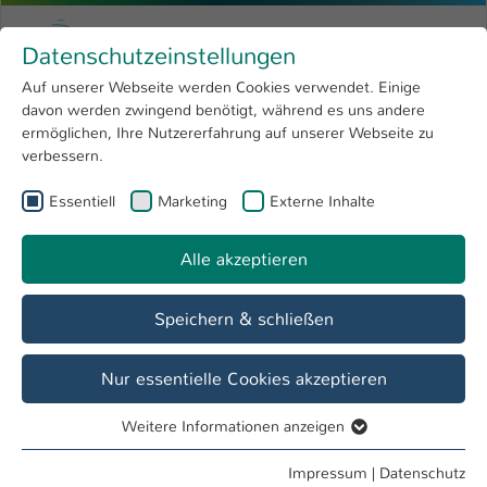
Zum Hauptinhalt springen
Menu
Hochschule Kaiserslautern
Datenschutzeinstellungen
Studium
Open submenu
8
Auf unserer Webseite werden Cookies verwendet. Einige
davon werden zwingend benötigt, während es uns andere
Sie sind hier:
Forschung
Open submenu
4
Dipl.-Ing. (FH) Klaudia Emrich
Profil
ermöglichen, Ihre Nutzererfahrung auf unserer Webseite zu
verbessern.
Hochschule
Open submenu
8
Dipl.-Ing. (FH) Klaudia Emrich
Essentiell
Marketing
Externe Inhalte
International
Open submenu
8
Alle akzeptieren
Übersicht
Speichern & schließen
Tätigkeiten
Fachbereichsrat BG
Nur essentielle Cookies akzeptieren
Prüfungsausschuss BI FB BG
Weitere Informationen anzeigen
Fachausschuss Studium und Lehre BG
Essentiell
Studiengangsassistentin FB BG
Essentielle Cookies werden für grundlegende Funktionen
Impressum
|
Datenschutz