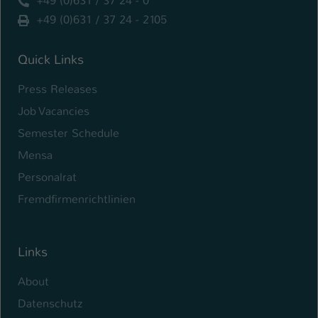
+49 (0)631 / 37 24 - 0
+49 (0)631 / 37 24 - 2105
Name
be_typo_user
Anbieter
TYPO3
Quick Links
Laufzeit
1 Tag
Press Releases
Job Vacancies
Dieser Cookie teilt der Webseite mit, ob
ein Besucher im Typo3-Backend
Semester Schedule
Zweck
angemeldet ist und Rechte besitzt diese
Mensa
zu verwalten.
Personalrat
Fremdfirmenrichtlinien
Links
About
Datenschutz