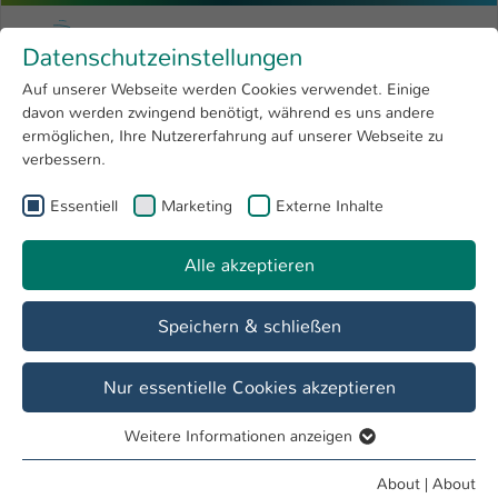
Skip to main content
Menu
University of Applied Sciences Kaiserslauter
Datenschutzeinstellungen
Studying
Open submenu
8
Auf unserer Webseite werden Cookies verwendet. Einige
davon werden zwingend benötigt, während es uns andere
You are here:
Research
Open submenu
4
Dipl.-Ing. (FH) Klaudia Emrich
Profile
ermöglichen, Ihre Nutzererfahrung auf unserer Webseite zu
verbessern.
University
Open submenu
8
Dipl.-Ing. (FH) Klaudia Emrich
Essentiell
Marketing
Externe Inhalte
International
Open submenu
8
Alle akzeptieren
Overview
Speichern & schließen
Operations
Fachbereichsrat BG
Nur essentielle Cookies akzeptieren
Prüfungsausschuss BI FB BG
Weitere Informationen anzeigen
Fachausschuss Studium und Lehre BG
Essentiell
Studiengangsassistentin FB BG
Essentielle Cookies werden für grundlegende Funktionen
About
|
About