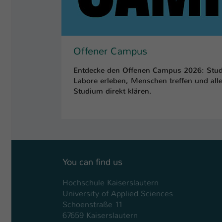
Offener Campus
Entdecke den Offenen Campus 2026: Stud
Labore erleben, Menschen treffen und al
Studium direkt klären.
You can find us
Hochschule Kaiserslautern
University of Applied Sciences
Schoenstraße 11
67659 Kaiserslautern