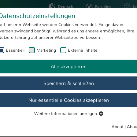
Deutsch
Faculties
L
Datenschutzeinstellungen
Kaiserslautern
Auf unserer Webseite werden Cookies verwendet. Einige davon
werden zwingend benötigt, während es uns andere ermöglichen, Ihre
STUDYING
RESEARC
Nutzererfahrung auf unserer Webseite zu verbessern.
Essentiell
Marketing
Externe Inhalte
Alle akzeptieren
Speichern & schließen
Nur essentielle Cookies akzeptieren
Weitere Informationen anzeigen
Essentiell
Essentielle Cookies werden für grundlegende Funktionen der
About
|
Abou
und Studium
Webseite benötigt. Dadurch ist gewährleistet, dass die Webseite