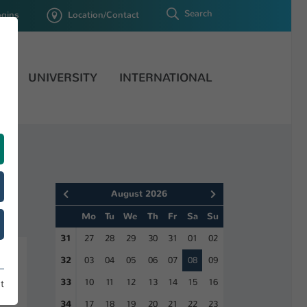
Search
ogins
Location/Contact
H
UNIVERSITY
INTERNATIONAL
August 2026
Mo
Tu
We
Th
Fr
Sa
Su
31
27
28
29
30
31
01
02
32
03
04
05
06
07
08
09
33
10
11
12
13
14
15
16
t
34
17
18
19
20
21
22
23