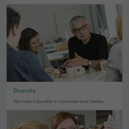
Name
be_typo_user
Anbieter
TYPO3
Laufzeit
1 Tag
Dieser Cookie teilt der Webseite mit, ob
ein Besucher im Typo3-Backend
Zweck
angemeldet ist und Rechte besitzt diese
zu verwalten.
Diversity
We make it possible to customise your studies