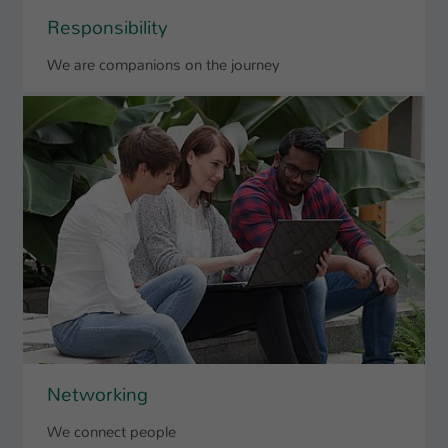
Einstellungen. Unter anderem eine zufällig
Responsibility
generierte ID, für die historische
Zweck
Speicherung Ihrer vorgenommen
We are companions on the journey
Einstellungen, falls der Webseiten-
Betreiber dies eingestellt hat.
Name
fe_typo_user / PHPSESSID
Anbieter
TYPO3
Laufzeit
1 Woche
Dieses Cookie ist ein Standard-Session-
Cookie von TYPO3. Es speichert im Fall
eines Intranet-Logins die Session-ID. So
Zweck
kann der eingeloggte Benutzer
wiedererkannt werden und es wird ihm
Networking
Zugang zu geschützten Bereichen
gewährt.
We connect people