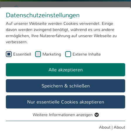
Skip to main content
Menu
University of Applied Sciences Kaiserslauter
Datenschutzeinstellungen
Studying
Open submenu
8
Auf unserer Webseite werden Cookies verwendet. Einige
davon werden zwingend benötigt, während es uns andere
You are here:
Research
Open submenu
4
Profile
ermöglichen, Ihre Nutzererfahrung auf unserer Webseite zu
verbessern.
University
Open submenu
8
Essentiell
Marketing
Externe Inhalte
Vision & mission statement of the
International
Open submenu
8
Kaiserslautern University of Applied
Alle akzeptieren
Sciences
Vision
Speichern & schließen
Nur essentielle Cookies akzeptieren
Weitere Informationen anzeigen
Essentiell
Essentielle Cookies werden für grundlegende Funktionen
About
|
About