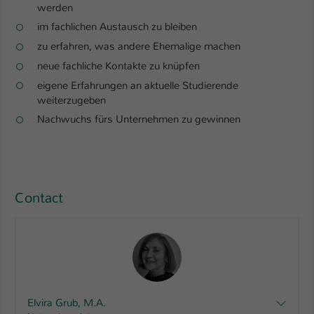
Einstellungen. Unter anderem eine zufällig
werden
generierte ID, für die historische
im fachlichen Austausch zu bleiben
Zweck
Speicherung Ihrer vorgenommen
zu erfahren, was andere Ehemalige machen
Einstellungen, falls der Webseiten-
neue fachliche Kontakte zu knüpfen
Betreiber dies eingestellt hat.
eigene Erfahrungen an aktuelle Studierende
weiterzugeben
Name
fe_typo_user / PHPSESSID
Nachwuchs fürs Unternehmen zu gewinnen
Anbieter
TYPO3
Laufzeit
1 Woche
Contact
Dieses Cookie ist ein Standard-Session-
Cookie von TYPO3. Es speichert im Fall
eines Intranet-Logins die Session-ID. So
Zweck
kann der eingeloggte Benutzer
wiedererkannt werden und es wird ihm
Zugang zu geschützten Bereichen
gewährt.
Elvira Grub, M.A.