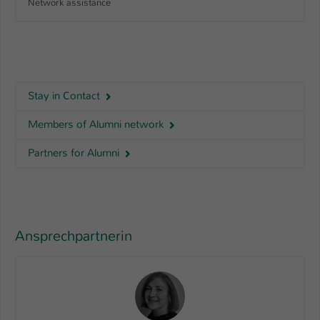
Network assistance
Name
be_typo_user
Anbieter
TYPO3
Laufzeit
1 Tag
Stay in Contact
Dieser Cookie teilt der Webseite mit, ob
Members of Alumni network
ein Besucher im Typo3-Backend
Zweck
angemeldet ist und Rechte besitzt diese
Partners for Alumni
zu verwalten.
Ansprechpartnerin