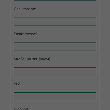
Einstellungen. Unter anderem eine zufällig
generierte ID, für die historische
Geburtsname
Zweck
Speicherung Ihrer vorgenommen
Einstellungen, falls der Webseiten-
Betreiber dies eingestellt hat.
Emailadresse
*
Name
fe_typo_user / PHPSESSID
Anbieter
TYPO3
Straße/Hausnr. (privat)
Laufzeit
1 Woche
Dieses Cookie ist ein Standard-Session-
Cookie von TYPO3. Es speichert im Fall
eines Intranet-Logins die Session-ID. So
PLZ
Zweck
kann der eingeloggte Benutzer
wiedererkannt werden und es wird ihm
Zugang zu geschützten Bereichen
gewährt.
Wohnort