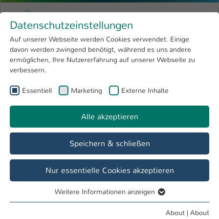
Skip to main content
Menu
University of Applied Sciences Kaiserslauter
Datenschutzeinstellungen
Studying
Open submenu
8
Auf unserer Webseite werden Cookies verwendet. Einige
davon werden zwingend benötigt, während es uns andere
You are here:
Research
Open submenu
4
Alumni
ermöglichen, Ihre Nutzererfahrung auf unserer Webseite zu
verbessern.
University
Open submenu
8
Referat Student Life Cycle
Essentiell
Marketing
Externe Inhalte
International
Open submenu
8
Alle akzeptieren
Overview
Vor dem Studium
Im Studium
Speichern & schließen
Alumni Formular
Nur essentielle Cookies akzeptieren
Weitere Informationen anzeigen
Persönliche
Alumni
Essentiell
Beruf
Angaben
Service
Essentielle Cookies werden für grundlegende Funktionen
About
|
About