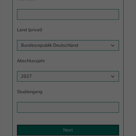
Name
be_typo_user
Anbieter
TYPO3
Land (privat)
Laufzeit
1 Tag
Dieser Cookie teilt der Webseite mit, ob
ein Besucher im Typo3-Backend
Zweck
Abschlussjahr
angemeldet ist und Rechte besitzt diese
zu verwalten.
Studiengang
Next