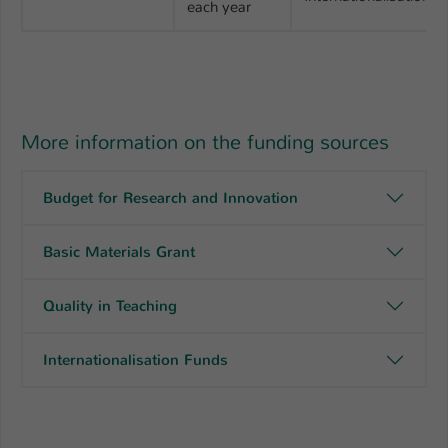
each year
Name
be_typo_user
Anbieter
TYPO3
Laufzeit
1 Tag
More information on the funding sources
Dieser Cookie teilt der Webseite mit, ob
ein Besucher im Typo3-Backend
Zweck
Budget for Research and Innovation
angemeldet ist und Rechte besitzt diese
zu verwalten.
Basic Materials Grant
Quality in Teaching
Internationalisation Funds