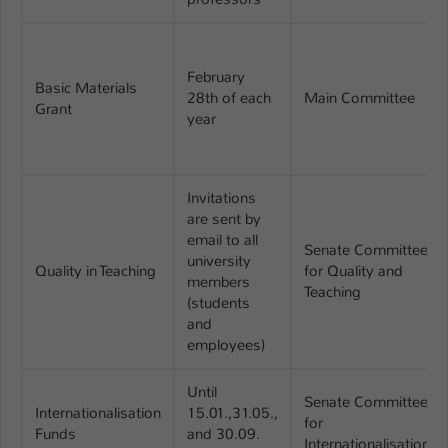
Einstellungen. Unter anderem eine zufällig
generierte ID, für die historische
Zweck
Speicherung Ihrer vorgenommen
Einstellungen, falls der Webseiten-
February
Basic Materials
Betreiber dies eingestellt hat.
28th of each
Main Committee
Grant
year
Name
fe_typo_user / PHPSESSID
Invitations
Anbieter
TYPO3
are sent by
email to all
Laufzeit
1 Woche
Senate Committee
university
Quality in Teaching
for Quality and
members
Dieses Cookie ist ein Standard-Session-
Teaching
(students
Cookie von TYPO3. Es speichert im Fall
and
eines Intranet-Logins die Session-ID. So
employees)
Zweck
kann der eingeloggte Benutzer
wiedererkannt werden und es wird ihm
Until
Zugang zu geschützten Bereichen
Senate Committee
Internationalisation
15.01.,31.05.,
gewährt.
for
Funds
and 30.09.
Internationalisation