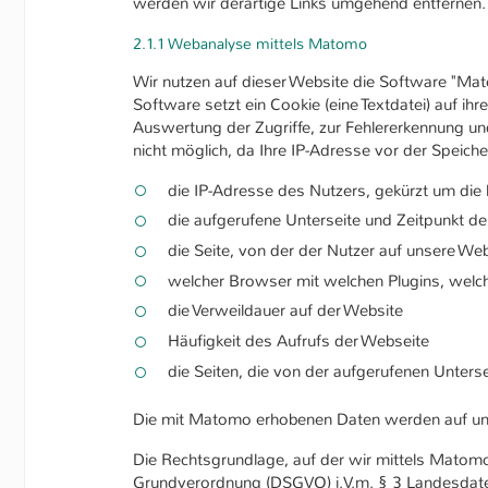
werden wir derartige Links umgehend entfernen.
2.1.1 Webanalyse mittels Matomo
Wir nutzen auf dieser Website die Software "Ma
Software setzt ein Cookie (eine Textdatei) auf i
Auswertung der Zugriffe, zur Fehlererkennung und
nicht möglich, da Ihre IP-Adresse vor der Speic
die IP-Adresse des Nutzers, gekürzt um die 
die aufgerufene Unterseite und Zeitpunkt de
die Seite, von der der Nutzer auf unsere Webs
welcher Browser mit welchen Plugins, welc
die Verweildauer auf der Website
Häufigkeit des Aufrufs der Webseite
die Seiten, die von der aufgerufenen Unter
Die mit Matomo erhobenen Daten werden auf unser
Die Rechtsgrundlage, auf der wir mittels Matomo p
Grundverordnung (DSGVO) i.V.m. § 3 Landesdaten