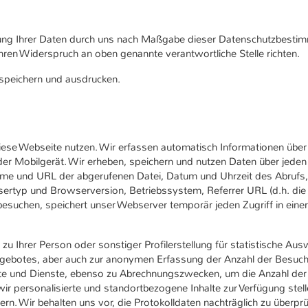
zung Ihrer Daten durch uns nach Maßgabe dieser Datenschutzbesti
en Widerspruch an oben genannte verantwortliche Stelle richten.
 speichern und ausdrucken.
seite mit, ob ein
 angemeldet ist und
walten.
ese Webseite nutzen. Wir erfassen automatisch Informationen über I
er Mobilgerät. Wir erheben, speichern und nutzen Daten über jeden
Name und URL der abgerufenen Datei, Datum und Uhrzeit des Abruf
ertyp und Browserversion, Betriebssystem, Referrer URL (d.h. die 
suchen, speichert unser Webserver temporär jeden Zugriff in einer 
zu Ihrer Person oder sonstiger Profilerstellung für statistische A
gebotes, aber auch zur anonymen Erfassung der Anzahl der Besucher
e und Dienste, ebenso zu Abrechnungszwecken, um die Anzahl der 
r personalisierte und standortbezogene Inhalte zur Verfügung stell
n. Wir behalten uns vor, die Protokolldaten nachträglich zu überp