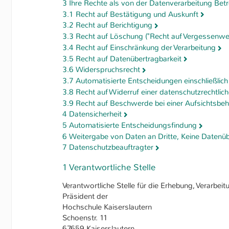
3 Ihre Rechte als von der Datenverarbeitung Betr
Zweck
Erzeugt statistische Daten 
3.1 Recht auf Bestätigung und Auskunft
Dieser Wert speichert Ihre
Besucher die Website nutzt
3.2 Recht auf Berichtigung
Einstellungen. Unter andere
3.3 Recht auf Löschung ("Recht auf Vergessenwe
Zweck
generierte ID, für die hist
3.4 Recht auf Einschränkung der Verarbeitung
Ihrer vorgenommen Einstell
3.5 Recht auf Datenübertragbarkeit
Webseiten-Betreiber dies ei
3.6 Widerspruchsrecht
3.7 Automatisierte Entscheidungen einschließlich 
3.8 Recht auf Widerruf einer datenschutzrechtlich
Name
fe_typo_user / PHPSESSID
3.9 Recht auf Beschwerde bei einer Aufsichtsbe
4 Datensicherheit
Anbieter
TYPO3
5 Automatisierte Entscheidungsfindung
6 Weitergabe von Daten an Dritte, Keine Datenü
Laufzeit
1 Woche
7 Datenschutzbeauftragter
Dieses Cookie ist ein Stan
1 Verantwortliche Stelle
von TYPO3. Es speichert im 
Zweck
Logins die Session-ID. So 
Verantwortliche Stelle für die Erhebung, Verarb
Benutzer wiedererkannt we
Präsident der
ihm Zugang zu geschützten
Hochschule Kaiserslautern
Schoenstr. 11
67659 Kaiserslautern