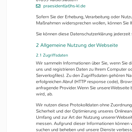
Name
be_typo_user
praesident(at)hs-kl.de
Anbieter
Sofern Sie der Erhebung, Verarbeitung oder Nut
TYPO3
Maßnahmen widersprechen wollen, können Sie Ihr
Laufzeit
1 Tag
Sie können diese Datenschutzerklärung jederzeit
Dieser Cookie teilt der Web
2 Allgemeine Nutzung der Webseite
Zweck
Besucher im Typo3-Backend
2.1 Zugriffsdaten
Rechte besitzt diese zu ver
Wir sammeln Informationen über Sie, wenn Sie di
uns und registrieren Daten zu Ihrem Computer od
Serverlogfiles). Zu den Zugriffsdaten gehören 
erfolgreichen Abruf (HTTP response code), Brows
anfragende Provider. Wenn Sie unsere Webseite be
wird, ab.
Wir nutzen diese Protokolldaten ohne Zuordnung 
Sicherheit und der Optimierung unseres Onlinean
Umfang und zur Art der Nutzung unserer Webseit
messen. Aufgrund dieser Informationen können wi
suchen und beheben und unsere Dienste verbesser