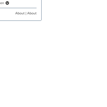
igen
 Funktionen der
About
|
About
 dass die Webseite
gen
zungsverhalten der
ie erhobenen Daten
nterne Zwecke
det, um Ihre Cookie-
site zu speichern.
gen
nces
halte (Youtube,
onen anzubieten.
site-Analysen.