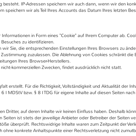
ng besteht. IP-Adressen speichern wir auch dann, wenn wir den kon
speichern wir als Teil Ihres Accounts das Datum Ihres letzten Besuc
r Informationen in Form eines "Cookie" auf Ihrem Computer ab. Coo
Besuches zu identifizieren.
en wir Sie, die entsprechenden Einstellungen Ihres Browsers zu änder
r Zustimmung zuzulassen. Die Ablehnung von Cookies schränkt die 
eitungen Ihres Browser-Herstellers.
nicht-kommerziellen Zwecken, findet ausdrücklich nicht statt.
alt erstellt. Für die Richtigkeit, Vollständigkeit und Aktualität der 
 6 I MDStV bzw. § 8 I TDG für eigene Inhalte auf diesen Seiten nac
n Dritter, auf deren Inhalte wir keinen Einfluss haben. Deshalb könn
 Seiten ist stets der jeweilige Anbieter oder Betreiber der Seiten v
töße überprüft. Rechtswidrige Inhalte waren zum Zeitpunkt der Verl
jedoch ohne konkrete Anhaltspunkte einer Rechtsverletzung nicht zum