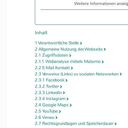
Weitere Informationen anze
Essentiell
Essentielle Cookies werden für grundlegende
Webseite benötigt. Dadurch ist gewährleistet,
einwandfrei funktioniert.
Inhalt
Name
Cookie-Informationen anzei
cookie_optin
1 Verantwortliche Stelle
2 Allgemeine Nutzung der Webseite
Anbieter
TYPO3
Marketing
2.1 Zugriffsdaten
Diese Cookies werden verwendet um das Nut
2.1.1 Webanalyse mittels Matomo
Laufzeit
1 Jahr
Besucher auf der Website nachzuverfolgen. D
2.2 E-Mail Kontakt
werden anonymisiert und ausschließlich für i
2.3 Verweise (Links) zu sozialen Netzwerken
Dieses Cookie wird verwen
Zweck
verwendet.
2.3.1 Facebook
Einstellungen für diese Web
2.3.2 Twitter
Name
Cookie-Informationen anzei
_pk_*.*
2.3.3 LinkedIn
2.3.4 Instagram
Name
SgCookieOptin.lastPrefere
Anbieter
Hochschule Kaiserslautern
2.4 Google Maps
Externe Inhalte
2.5 YouTube
Anbieter
TYPO3
Wir verwenden auf unserer Website externe In
Laufzeit
7 Tage
2.6 Vimeo
Vimeo, Issuu), um Ihnen zusätzliche Informati
2.7 Rechtsgrundlagen und Speicherdauer
Laufzeit
1 Jahr
Cookie von Matomo für Web