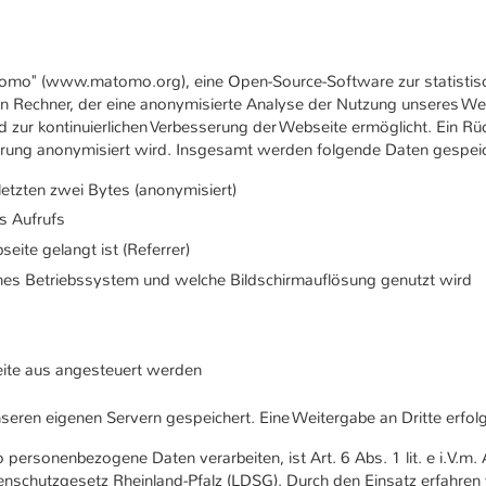
tomo" (www.matomo.org), eine Open-Source-Software zur statistis
hren Rechner, der eine anonymisierte Analyse der Nutzung unseres We
 zur kontinuierlichen Verbesserung der Webseite ermöglicht. Ein Rü
herung anonymisiert wird. Insgesamt werden folgende Daten gespeic
letzten zwei Bytes (anonymisiert)
s Aufrufs
eite gelangt ist (Referrer)
hes Betriebssystem und welche Bildschirmauflösung genutzt wird
seite aus angesteuert werden
en eigenen Servern gespeichert. Eine Weitergabe an Dritte erfolgt
ersonenbezogene Daten verarbeiten, ist Art. 6 Abs. 1 lit. e i.V.m. A
schutzgesetz Rheinland-Pfalz (LDSG). Durch den Einsatz erfahren 