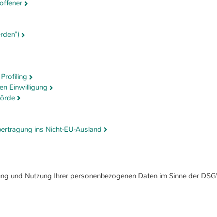
offener
darüber, wie der
 Consent-
.
m eine zufällig
rden")
orische Speicherung
ungen, falls der
ngestellt hat.
Profiling
en Einwilligung
hörde
bertragung ins Nicht-EU-Ausland
dard-Session-Cookie
Fall eines Intranet-
kann der eingeloggte
eitung und Nutzung Ihrer personenbezogenen Daten im Sinne der DSG
rden und es wird
 Bereichen gewährt.