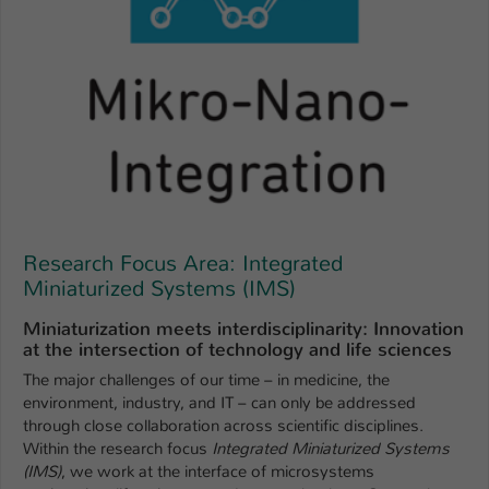
Name
be_typo_user
Anbieter
TYPO3
Laufzeit
1 Tag
Dieser Cookie teilt der Webseite mit, ob
ein Besucher im Typo3-Backend
Zweck
angemeldet ist und Rechte besitzt diese
zu verwalten.
Research Focus Area: Integrated
Miniaturized Systems (IMS)
Miniaturization meets interdisciplinarity: Innovation
at the intersection of technology and life sciences
The major challenges of our time – in medicine, the
environment, industry, and IT – can only be addressed
through close collaboration across scientific disciplines.
Within the research focus
Integrated Miniaturized Systems
(IMS)
, we work at the interface of microsystems