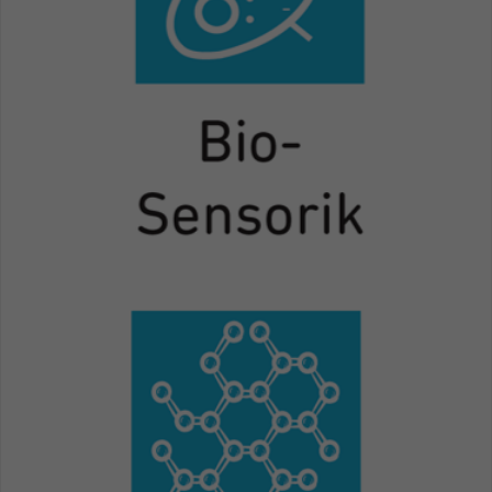
Einstellungen. Unter anderem eine zufällig
generierte ID, für die historische
Zweck
Speicherung Ihrer vorgenommen
Einstellungen, falls der Webseiten-
Betreiber dies eingestellt hat.
Name
fe_typo_user / PHPSESSID
Anbieter
TYPO3
Laufzeit
1 Woche
Dieses Cookie ist ein Standard-Session-
Cookie von TYPO3. Es speichert im Fall
eines Intranet-Logins die Session-ID. So
Zweck
kann der eingeloggte Benutzer
wiedererkannt werden und es wird ihm
Zugang zu geschützten Bereichen
gewährt.