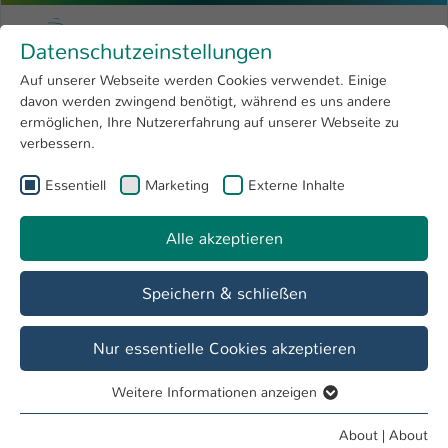
Skip to main content
Menu
University of Applied Sciences Kaiserslauter
Datenschutzeinstellungen
Studying
Open submenu
8
Auf unserer Webseite werden Cookies verwendet. Einige
davon werden zwingend benötigt, während es uns andere
You are here:
Research
Open submenu
4
Applied research focus areas
ermöglichen, Ihre Nutzererfahrung auf unserer Webseite zu
verbessern.
University
Open submenu
8
Integrated Miniaturised Systems
Essentiell
Marketing
Externe Inhalte
International
Open submenu
8
Alle akzeptieren
Overview
Research Groups
Projects
Speichern & schließen
Nur essentielle Cookies akzeptieren
Weitere Informationen anzeigen
Essentiell
Essentielle Cookies werden für grundlegende Funktionen
About
|
About