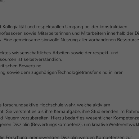
ht.
Laufzeit
1 Tag
Dieser Cookie teilt der Webseite mit, ob ein
Zweck
Besucher im Typo3-Backend angemeldet ist und
t Kollegialität und respektvollen Umgang bei der konstruktiven
Rechte besitzt diese zu verwalten.
essoren sowie Mitarbeiterinnen und Mitarbeitern innerhalb der Dis
us. Eine gemeinsame sinnvolle Nutzung aller vorhandenen Ressourcen
rektes wissenschaftliches Arbeiten sowie der respekt- und
urcen ist selbstverständlich.
 kritischen Bewertung.
g sowie dem zugehörigen Technologietransfer sind in ihrer
ne forschungsaktive Hochschule wahr, welche aktiv am
t. Sie versteht es als ihre Kernaufgabe, ihre Studierenden im Rahm
 Neuem vorzubereiten. Hierzu bedarf es wesentlicher Kompetenz
eigenen Disziplin (Bewertungskompetenz), um kreative Weiterentwick
die Forschung ihrer jeweiligen Disziplin werden Kompetenzen zur