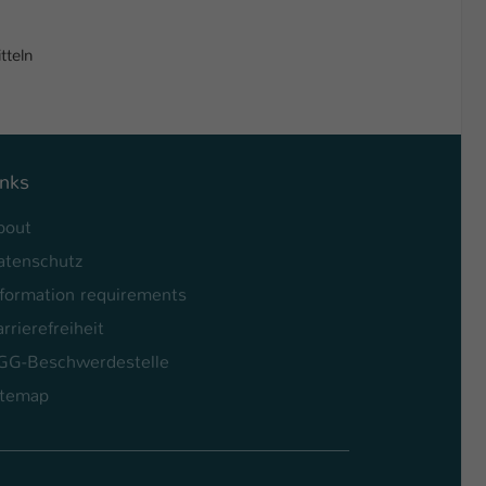
tteln
inks
bout
atenschutz
nformation requirements
rrierefreiheit
GG-Beschwerdestelle
itemap