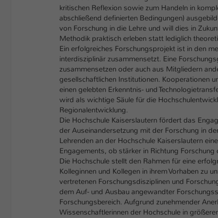
kritischen Reflexion sowie zum Handeln in komple
abschließend definierten Bedingungen) ausgebilde
von Forschung in die Lehre und will dies in Zukun
Methodik praktisch erleben statt lediglich theoret
Ein erfolgreiches Forschungsprojekt ist in den me
interdisziplinär zusammensetzt. Eine Forschung
zusammensetzen oder auch aus Mitgliedern ander
gesellschaftlichen Institutionen. Kooperationen 
einen gelebten Erkenntnis- und Technologietrans
wird als wichtige Säule für die Hochschulentwick
Regionalentwicklung.
Die Hochschule Kaiserslautern fördert das Engag
der Auseinandersetzung mit der Forschung in der e
Lehrenden an der Hochschule Kaiserslautern eine
Engagements, ob stärker in Richtung Forschung o
Die Hochschule stellt den Rahmen für eine erfolg
Kolleginnen und Kollegen in ihrem Vorhaben zu unt
vertretenen Forschungsdisziplinen und Forschung
dem Auf- und Ausbau angewandter Forschungsschw
Forschungsbereich. Aufgrund zunehmender Aner
Wissenschaftlerinnen der Hochschule in größerem