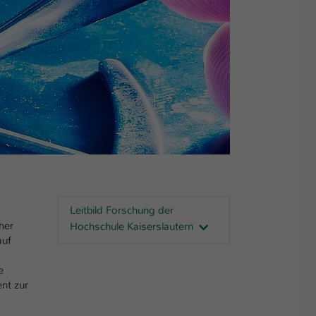
Leitbild Forschung der
her
Hochschule Kaiserslautern
auf
e
nt zur