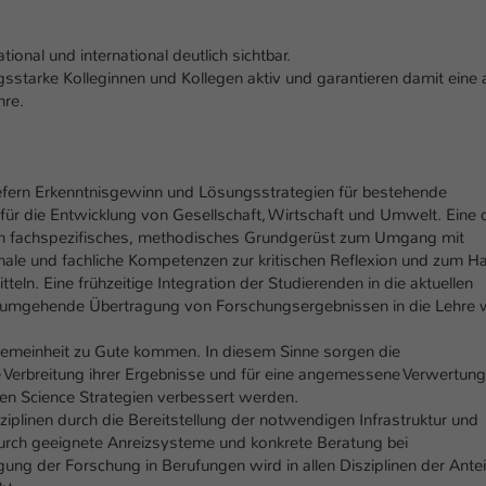
Ihrer vorgenommen Einstellungen, falls der
Webseiten-Betreiber dies eingestellt hat.
ional und international deutlich sichtbar.
ngsstarke Kolleginnen und Kollegen aktiv und garantieren damit eine
Name
hre.
fe_typo_user / PHPSESSID
Anbieter
TYPO3
efern Erkenntnisgewinn und Lösungsstrategien für bestehende
Laufzeit
1 Woche
für die Entwicklung von Gesellschaft, Wirtschaft und Umwelt. Eine 
ein fachspezifisches, methodisches Grundgerüst zum Umgang mit
Dieses Cookie ist ein Standard-Session-Cookie
nale und fachliche Kompetenzen zur kritischen Reflexion und zum H
von TYPO3. Es speichert im Fall eines Intranet-
eln. Eine frühzeitige Integration der Studierenden in die aktuellen
Zweck
Logins die Session-ID. So kann der eingeloggte
e umgehende Übertragung von Forschungsergebnissen in die Lehre 
Benutzer wiedererkannt werden und es wird
ihm Zugang zu geschützten Bereichen gewährt.
lgemeinheit zu Gute kommen. In diesem Sinne sorgen die
e Verbreitung ihrer Ergebnisse und für eine angemessene Verwertung
pen Science Strategien verbessert werden.
Name
be_typo_user
ziplinen durch die Bereitstellung der notwendigen Infrastruktur und
 durch geeignete Anreizsysteme und konkrete Beratung bei
Anbieter
TYPO3
ung der Forschung in Berufungen wird in allen Disziplinen der Antei