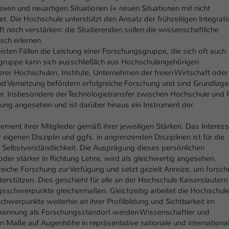
xen und neuartigen Situationen (= neuen Situationen mit nicht
t. Die Hochschule unterstützt den Ansatz der frühzeitigen Integrati
ft noch verstärken: die Studierenden sollen die wissenschaftliche
isch erlernen.
isten Fällen die Leistung einer Forschungsgruppe, die sich oft auch
sgruppe kann sich ausschließlich aus Hochschulangehörigen
er Hochschulen, Institute, Unternehmen der freien Wirtschaft oder
und Vernetzung befördern erfolgreiche Forschung und sind Grundlage
fer. Insbesondere der Technologietransfer zwischen Hochschule und 
lung angesehen und ist darüber hinaus ein Instrument der
ement ihrer Mitglieder gemäß ihrer jeweiligen Stärken. Das Interes
igenen Disziplin und ggfs. in angrenzenden Disziplinen ist für die
 Selbstverständlichkeit. Die Ausprägung dieses persönlichen
der stärker in Richtung Lehre, wird als gleichwertig angesehen.
reiche Forschung zur Verfügung und setzt gezielt Anreize, um forsc
erstützen. Dies geschieht für alle an der Hochschule Kaiserslautern
sschwerpunkte gleichermaßen. Gleichzeitig arbeitet die Hochschule
erpunkte weiterhin an ihrer Profilbildung und Sichtbarkeit im
kennung als Forschungsstandort werden Wissenschaftler und
 Maße auf Augenhöhe in repräsentative nationale und internationa