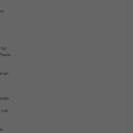
on
 für
Praxis
se an
hende
 mit
le