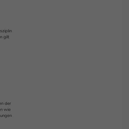
ziplin
 gilt
en der
en wie
lungen