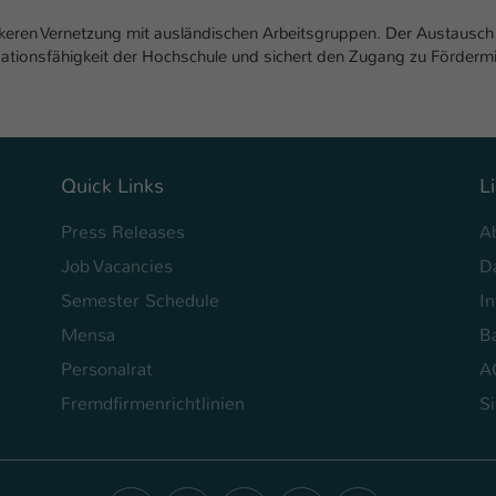
tärkeren Vernetzung mit ausländischen Arbeitsgruppen. Der Austausch
vationsfähigkeit der Hochschule und sichert den Zugang zu Fördermi
Quick Links
L
Press Releases
A
Job Vacancies
D
Semester Schedule
I
Mensa
Ba
Personalrat
A
Fremdfirmenrichtlinien
S