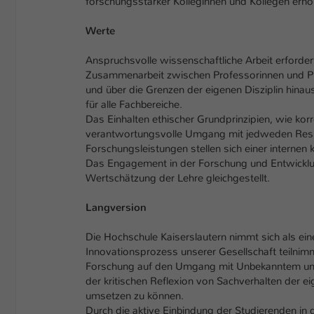
forschungsstarker Kolleginnen und Kollegen erhö
Werte
Anspruchsvolle wissenschaftliche Arbeit erforder
Zusammenarbeit zwischen Professorinnen und Prof
und über die Grenzen der eigenen Disziplin hina
für alle Fachbereiche.
Das Einhalten ethischer Grundprinzipien, wie kor
verantwortungsvolle Umgang mit jedweden Resso
Forschungsleistungen stellen sich einer internen
Das Engagement in der Forschung und Entwicklun
Wertschätzung der Lehre gleichgestellt.
Langversion
Die Hochschule Kaiserslautern nimmt sich als ei
Innovationsprozess unserer Gesellschaft teilnimm
Forschung auf den Umgang mit Unbekanntem und
der kritischen Reflexion von Sachverhalten der 
umsetzen zu können.
Durch die aktive Einbindung der Studierenden in 