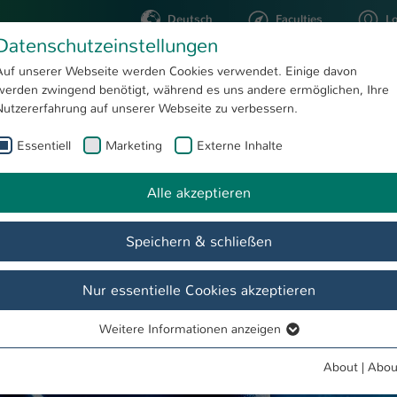
Deutsch
Faculties
L
Datenschutzeinstellungen
Kaiserslautern
Auf unserer Webseite werden Cookies verwendet. Einige davon
werden zwingend benötigt, während es uns andere ermöglichen, Ihre
STUDYING
RESEARC
Nutzererfahrung auf unserer Webseite zu verbessern.
Essentiell
Marketing
Externe Inhalte
Research
Alle akzeptieren
 of Applied Science Kaiserslautern - Topic Researc
Speichern & schließen
Nur essentielle Cookies akzeptieren
Weitere Informationen anzeigen
Essentiell
Essentielle Cookies werden für grundlegende Funktionen der
About
|
Abou
Webseite benötigt. Dadurch ist gewährleistet, dass die Webseite