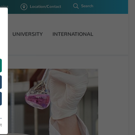
Search
ogins
Location/Contact
H
UNIVERSITY
INTERNATIONAL
t