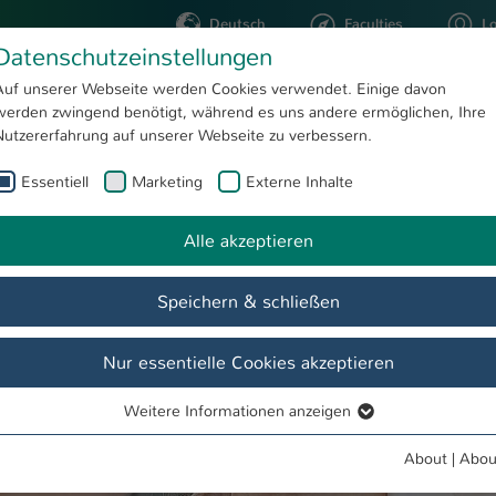
Deutsch
Faculties
L
Datenschutzeinstellungen
Kaiserslautern
Auf unserer Webseite werden Cookies verwendet. Einige davon
werden zwingend benötigt, während es uns andere ermöglichen, Ihre
STUDYING
RESEARC
Nutzererfahrung auf unserer Webseite zu verbessern.
Essentiell
Marketing
Externe Inhalte
Impulse
Alle akzeptieren
Speichern & schließen
Nur essentielle Cookies akzeptieren
Weitere Informationen anzeigen
Essentiell
Essentielle Cookies werden für grundlegende Funktionen der
About
|
Abou
Webseite benötigt. Dadurch ist gewährleistet, dass die Webseite