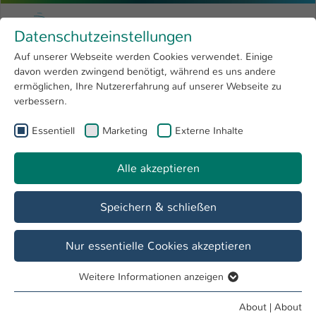
Skip to main content
Menu
University of Applied Sciences Kaiserslauter
Datenschutzeinstellungen
Studying
Open submenu
8
Auf unserer Webseite werden Cookies verwendet. Einige
davon werden zwingend benötigt, während es uns andere
You are here:
Research
Open submenu
4
Vision & Mission statement
ermöglichen, Ihre Nutzererfahrung auf unserer Webseite zu
verbessern.
University
Open submenu
8
Essentiell
Marketing
Externe Inhalte
Mission Statement of the University of
International
Open submenu
8
Apllied Science Kaiserslautern - Service
Alle akzeptieren
Points
Speichern & schließen
Nur essentielle Cookies akzeptieren
Weitere Informationen anzeigen
Essentiell
Essentielle Cookies werden für grundlegende Funktionen
About
|
About