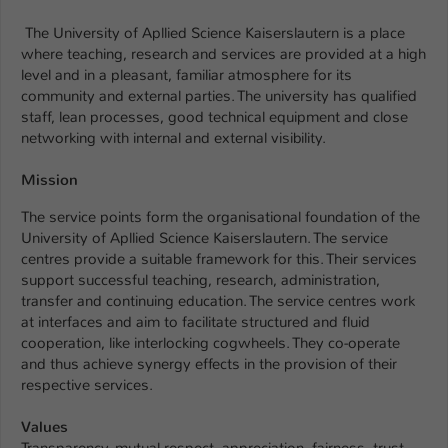
Einstellungen. Unter anderem eine zufällig
generierte ID, für die historische
The University of Apllied Science Kaiserslautern is a place
Zweck
Speicherung Ihrer vorgenommen
where teaching, research and services are provided at a high
Einstellungen, falls der Webseiten-
level and in a pleasant, familiar atmosphere for its
Betreiber dies eingestellt hat.
community and external parties. The university has qualified
staff, lean processes, good technical equipment and close
networking with internal and external visibility.
Name
fe_typo_user / PHPSESSID
Mission
Anbieter
TYPO3
The service points form the organisational foundation of the
University of Apllied Science Kaiserslautern. The service
Laufzeit
1 Woche
centres provide a suitable framework for this. Their services
support successful teaching, research, administration,
Dieses Cookie ist ein Standard-Session-
transfer and continuing education. The service centres work
Cookie von TYPO3. Es speichert im Fall
at interfaces and aim to facilitate structured and fluid
eines Intranet-Logins die Session-ID. So
cooperation, like interlocking cogwheels. They co-operate
Zweck
kann der eingeloggte Benutzer
and thus achieve synergy effects in the provision of their
wiedererkannt werden und es wird ihm
respective services.
Zugang zu geschützten Bereichen
gewährt.
Values
Transparency, mutual respect, appreciation, fairness, trust,