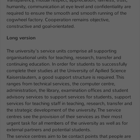
humanity, communication at eye level and confidentiality are
Name
be_typo_user
required to ensure the smooth and smooth running of the
cogwheel factory. Cooperation remains objective,
Anbieter
TYPO3
constructive and goal-orientated.
Laufzeit
Long version
1 Tag
The university's service units comprise all supporting
Dieser Cookie teilt der Webseite mit, ob
organisational units for teaching, research, transfer and
ein Besucher im Typo3-Backend
Zweck
continuing education. In order for students to successfully
angemeldet ist und Rechte besitzt diese
complete their studies at the University of Apllied Science
zu verwalten.
Kaiserslautern, a good support structure is required. This
ranges from technical services, the computer centre,
administration, the library, examination offices and student
advisory services to support services for students, support
services for teaching staff in teaching, research, transfer and
the strategic development of the university. The service
centres see the provision of their services as their most
urgent task for all members of the university as well as for
external partners and potential students.
The service centres aim to be contact points that people are