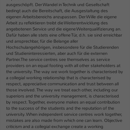
ausgeschöpft. Der Wandel in Technik und Gesellschaft
bedingt auch die Bereitschaft, die Ausgestaltung des
eigenen Arbeitsbereichs anzupassen. Der Wille die eigene
Arbeit zu reflektieren treibt die Weiterentwicklung des
angebotenen Service und die eigene Weiterqualifizierung an.
Dafür haben alle stets eine offene Tür, d.h. sie sind erreichbar
und ansprechbar, für die Belange aller
Hochschulangehörigen, insbesondere für die Studierenden
und Studieninteressierten, aber auch für die externen
Partner.The service centres see themselves as service
providers on an equal footing with all other stakeholders at
the university. The way we work together is characterised by
a collegial working relationship that is characterised by
respect, appreciative communication and trust between all
those involved. The way we treat each other, including our
superiors and the university management, is characterised
by respect. Together, everyone makes an equal contribution
to the success of the students and the reputation of the
university. When independent service centres work together,
mistakes are also made from which one can learn. Objective
criticism and a collegial exchange create a working