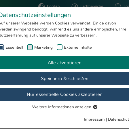
English
Fachbereiche
Lo
Datenschutzeinstellungen
Auf unserer Webseite werden Cookies verwendet. Einige davon
werden zwingend benötigt, während es uns andere ermöglichen, Ihre
STUDIUM
FORSCHUNG
Nutzererfahrung auf unserer Webseite zu verbessern.
Essentiell
Marketing
Externe Inhalte
ars Helgest, B.Eng.
Alle akzeptieren
Speichern & schließen
Nur essentielle Cookies akzeptieren
Weitere Informationen anzeigen
Essentiell
Essentielle Cookies werden für grundlegende Funktionen der
Impressum
|
Datenschut
superparamagnetischen Funktionsmaterialien zum kontaktlosen Hei
Webseite benötigt. Dadurch ist gewährleistet, dass die Webseite