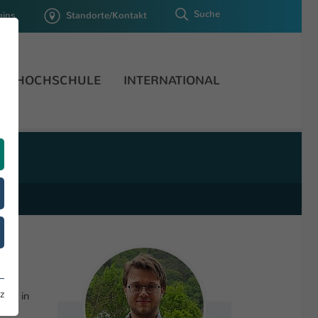
Suche
gins
Standorte/Kontakt
HOCHSCHULE
INTERNATIONAL
z
zen in