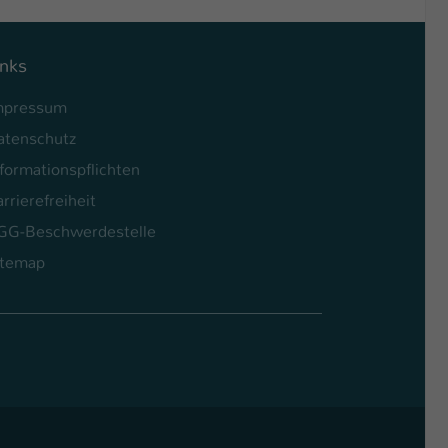
inks
mpressum
atenschutz
formationspflichten
rrierefreiheit
GG-Beschwerdestelle
itemap
l