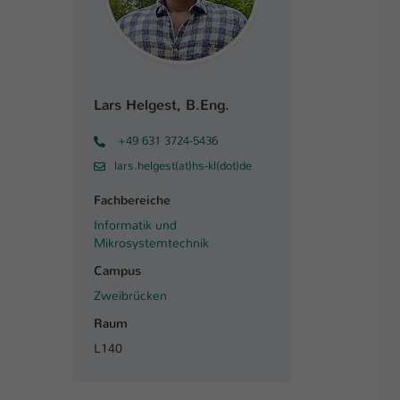
Lars Helgest, B.Eng.
+49 631 3724-5436
lars.helgest(at)hs-kl(dot)de
Fachbereiche
Informatik und
Mikrosystemtechnik
Campus
Zweibrücken
Raum
L140