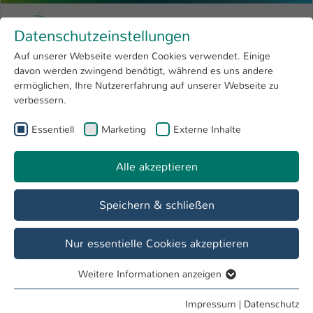
Zum Hauptinhalt springen
Menu
Hochschule Kaiserslautern
Datenschutzeinstellungen
Studium
Open submenu
8
Auf unserer Webseite werden Cookies verwendet. Einige
davon werden zwingend benötigt, während es uns andere
Sie sind hier:
Forschung
Open submenu
4
Prof. Dr. techn. Hermann Thamfald
Profil
ermöglichen, Ihre Nutzererfahrung auf unserer Webseite zu
verbessern.
Hochschule
Open submenu
8
Prof. Dr. techn. Hermann Thamfald
Essentiell
Marketing
Externe Inhalte
International
Open submenu
8
Alle akzeptieren
Übersicht
Veranstaltungen
Speichern & schließen
Lehrgebiete
Verkehrslogistik, Rhetorik/Präsentationstechnik
Nur essentielle Cookies akzeptieren
Weitere Informationen anzeigen
Tätigkeiten
Essentiell
Lehrbeauftragter FB BG
Essentielle Cookies werden für grundlegende Funktionen
Impressum
|
Datenschutz