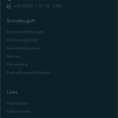
+49 (0)631 / 37 24 - 2105
Name
be_typo_user
Anbieter
Schnellzugriff
TYPO3
Pressemitteilungen
Laufzeit
1 Tag
Stellenangebote
Dieser Cookie teilt der Webseite mit, ob
Semestertermine
ein Besucher im Typo3-Backend
Zweck
angemeldet ist und Rechte besitzt diese
Mensa
zu verwalten.
Personalrat
Fremdfirmenrichtlinien
Links
Impressum
Datenschutz