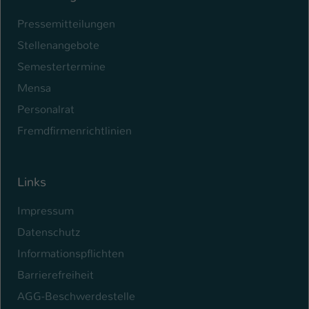
Pressemitteilungen
Name
be_typo_user
Stellenangebote
Anbieter
TYPO3
Semestertermine
Laufzeit
1 Tag
Mensa
Personalrat
Dieser Cookie teilt der Webseite mit, ob
ein Besucher im Typo3-Backend
Fremdfirmenrichtlinien
Zweck
angemeldet ist und Rechte besitzt diese
zu verwalten.
Links
Impressum
Datenschutz
Informationspflichten
Barrierefreiheit
AGG-Beschwerdestelle