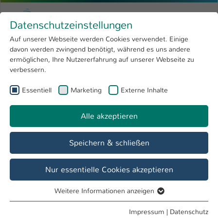
Zum Hauptinhalt springen
Menu
Hochschule Kaiserslautern
Datenschutzeinstellungen
Studium
Open submenu
8
Auf unserer Webseite werden Cookies verwendet. Einige
davon werden zwingend benötigt, während es uns andere
Sie sind hier:
Forschung
Open submenu
4
Sonja Lehnigk-Emden, Dipl.-Betriebw., M.A.
Profil
ermöglichen, Ihre Nutzererfahrung auf unserer Webseite zu
verbessern.
Hochschule
Open submenu
8
Sonja Lehnigk-Emden, Dipl.-Betriebw., M.A.
Essentiell
Marketing
Externe Inhalte
International
Open submenu
8
Alle akzeptieren
Übersicht
Speichern & schließen
Tätigkeiten
Dezernat Studierenden- und Prüfungsangelegenheiten,
Nur essentielle Cookies akzeptieren
Leiterin
Weitere Informationen anzeigen
Essentiell
Essentielle Cookies werden für grundlegende Funktionen
Impressum
|
Datenschutz