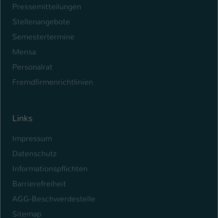
Pressemitteilungen
Name
be_typo_user
Stellenangebote
Semestertermine
Anbieter
TYPO3
Mensa
Laufzeit
1 Tag
Personalrat
Dieser Cookie teilt der Webseite mit, ob
Fremdfirmenrichtlinien
ein Besucher im Typo3-Backend
Zweck
angemeldet ist und Rechte besitzt diese
zu verwalten.
Links
Impressum
Datenschutz
Informationspflichten
Barrierefreiheit
AGG-Beschwerdestelle
Sitemap