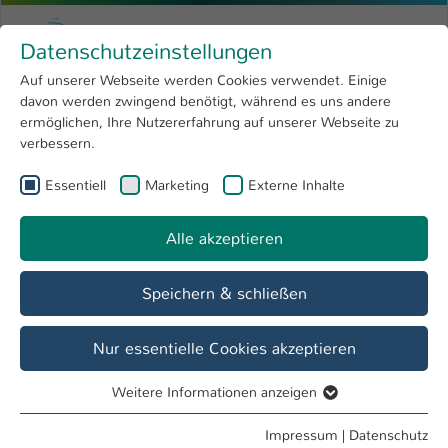
Zum Hauptinhalt springen
Menu
Hochschule Kaiserslautern
Datenschutzeinstellungen
Studium
Open submenu
8
Auf unserer Webseite werden Cookies verwendet. Einige
davon werden zwingend benötigt, während es uns andere
Sie sind hier:
Forschung
Open submenu
4
Ann-Kathrin Germann
Profil
ermöglichen, Ihre Nutzererfahrung auf unserer Webseite zu
verbessern.
Hochschule
Open submenu
8
Ann-Kathrin Germann
Essentiell
Marketing
Externe Inhalte
International
Open submenu
8
Alle akzeptieren
Übersicht
Speichern & schließen
Tätigkeiten
Mitarbeiterin FB BW
Nur essentielle Cookies akzeptieren
Weitere Informationen anzeigen
Essentiell
Essentielle Cookies werden für grundlegende Funktionen
Impressum
|
Datenschutz