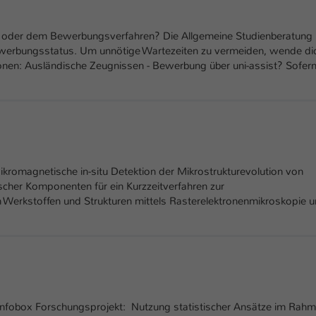
Ihrer vorgenommen Einstellungen, falls der
Webseiten-Betreiber dies eingestellt hat.
ng oder dem Bewerbungsverfahren? Die Allgemeine Studienberatung
 Bewerbungsstatus. Um unnötige Wartezeiten zu vermeiden, wende di
Name
sonen: Ausländische Zeugnissen - Bewerbung über uni-assist? Sofer
fe_typo_user / PHPSESSID
Anbieter
TYPO3
Laufzeit
1 Woche
Dieses Cookie ist ein Standard-Session-Cookie
romagnetische in-situ Detektion der Mikrostrukturevolution von
von TYPO3. Es speichert im Fall eines Intranet-
cher Komponenten für ein Kurzzeitverfahren zur
Zweck
Logins die Session-ID. So kann der eingeloggte
Werkstoffen und Strukturen mittels Rasterelektronenmikroskopie 
Benutzer wiedererkannt werden und es wird
ihm Zugang zu geschützten Bereichen gewährt.
Name
be_typo_user
Anbieter
TYPO3
nfobox Forschungsprojekt: Nutzung statistischer Ansätze im Rah