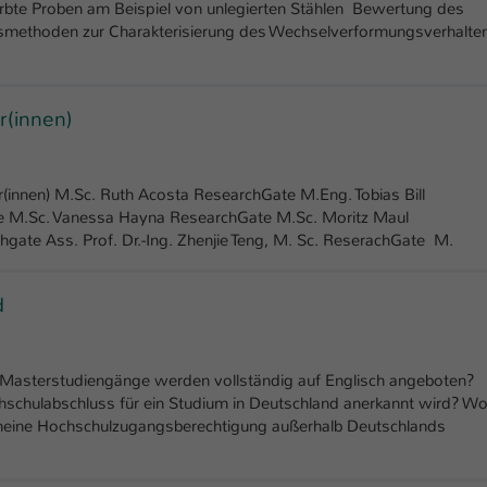
bte Proben am Beispiel von unlegierten Stählen ­Bewertung des
Laufzeit
1 Tag
ssmethoden zur Charakterisierung des Wechselverformungsverhalte
Dieser Cookie teilt der Webseite mit, ob ein
Zweck
Besucher im Typo3-Backend angemeldet ist und
Rechte besitzt diese zu verwalten.
r(innen)
er(innen) M.Sc. Ruth Acosta ResearchGate M.Eng. Tobias Bill
te M.Sc. Vanessa Hayna ResearchGate M.Sc. Moritz Maul
hgate Ass. Prof. Dr.-Ing. Zhenjie Teng, M. Sc. ReserachGate M.
d
Masterstudiengänge werden vollständig auf Englisch angeboten?
chschulabschluss für ein Studium in Deutschland anerkannt wird? W
meine Hochschulzugangsberechtigung außerhalb Deutschlands