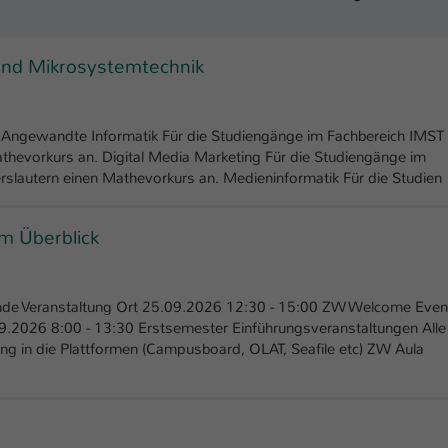
einwandfrei funktioniert.
Name
Cookie-Informationen anzeigen
cookie_optin
 und Mikrosystemtechnik
Anbieter
TYPO3
Marketing
Diese Cookies werden verwendet um das Nutzungsverhalten der
Laufzeit
1 Jahr
k Angewandte Informatik Für die Studiengänge im Fachbereich IMST
Besucher auf der Website nachzuverfolgen. Die erhobenen Daten
athevorkurs an. Digital Media Marketing Für die Studiengänge im
werden anonymisiert und ausschließlich für interne Zwecke
Dieses Cookie wird verwendet, um Ihre Cookie-
rslautern einen Mathevorkurs an. Medieninformatik Für die Studien
Zweck
verwendet.
Einstellungen für diese Website zu speichern.
Name
Cookie-Informationen anzeigen
_pk_*.*
im Überblick
Name
SgCookieOptin.lastPreferences
Anbieter
Hochschule Kaiserslautern
Externe Inhalte
Anbieter
TYPO3
 Ende Veranstaltung Ort 25.09.2026 12:30 - 15:00 ZW Welcome Even
Wir verwenden auf unserer Website externe Inhalte (Youtube,
Laufzeit
7 Tage
9.2026 8:00 - 13:30 Erstsemester Einführungsveranstaltungen Alle
Vimeo, Issuu), um Ihnen zusätzliche Informationen anzubieten.
Laufzeit
1 Jahr
ng in die Plattformen (Campusboard, OLAT, Seafile etc) ZW Aula
Cookie von Matomo für Website-Analysen.
Zweck
Erzeugt statistische Daten darüber, wie der
Dieser Wert speichert Ihre Consent-
Besucher die Website nutzt.
Einstellungen. Unter anderem eine zufällig
Zweck
generierte ID, für die historische Speicherung