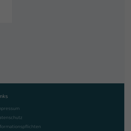
inks
mpressum
atenschutz
formationspflichten