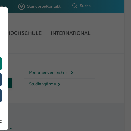
Suche
gins
Standorte/Kontakt
HOCHSCHULE
INTERNATIONAL
Personenverzeichnis
Studiengänge
z
Titel