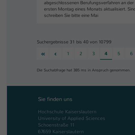
abgeschlossenen Berufungsverfahren an der Ho
ersten Montag eines Monats aktualisiert. Sin
schreiben Sie bitte eine Mai
Suchergebnisse 31 bis 40 von 10799
Erste
Vorherige
1
2
3
4
5
6
Die Suchabfrage hat 385 ms in Anspruch genommen.
Sie finden uns
Hochschule Kaiserslautern
University of Applied Sciences
Schoenstraße 11
67659 Kaiserslautern