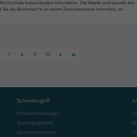
chschule Kaiserslautern informieren. Die Tabelle wird jeweils am
d Sie als Bewerber*in an einem Zwischenstand informiert, so
Nächste
Letzte
7
8
9
10
Schnellzugriff
L
Pressemitteilungen
I
Stellenangebote
D
Semestertermine
In