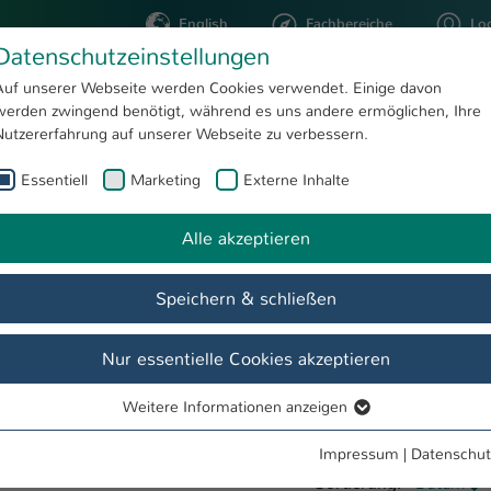
English
Fachbereiche
Lo
Datenschutzeinstellungen
Auf unserer Webseite werden Cookies verwendet. Einige davon
werden zwingend benötigt, während es uns andere ermöglichen, Ihre
STUDIUM
FORSCHUNG
Nutzererfahrung auf unserer Webseite zu verbessern.
Essentiell
Marketing
Externe Inhalte
Alle akzeptieren
Speichern & schließen
Nur essentielle Cookies akzeptieren
Weitere Informationen anzeigen
Essentiell
Essentielle Cookies werden für grundlegende Funktionen der
Impressum
|
Datenschut
Webseite benötigt. Dadurch ist gewährleistet, dass die Webseite
Sortierung:
Datum