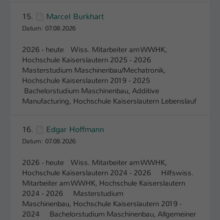
15.
Marcel Burkhart
Name
be_typo_user
Datum: 07.08.2026
Anbieter
TYPO3
2026 - heute Wiss. Mitarbeiter am WWHK,
Laufzeit
1 Tag
Hochschule Kaiserslautern­ 2025 - 2026
Masterstudium Maschinenbau/Mechatronik,
Hochschule Kaiserslautern 2019 - 2025
Dieser Cookie teilt der Webseite mit, ob
Bachelorstudium Maschinenbau, Additive
ein Besucher im Typo3-Backend
Zweck
Manufacturing, Hochschule Kaiserslautern Lebenslauf
angemeldet ist und Rechte besitzt diese
zu verwalten.
16.
Edgar Hoffmann
Datum: 07.08.2026
2026 - heute Wiss. Mitarbeiter am WWHK,
Hochschule Kaiserslautern­ 2024 - 2026 Hilfswiss.
Mitarbeiter am WWHK, Hochschule Kaiserslautern
2024 - 2026 Masterstudium
Maschinenbau, Hochschule Kaiserslautern 2019 -
2024 Bachelorstudium Maschinenbau, Allgemeiner