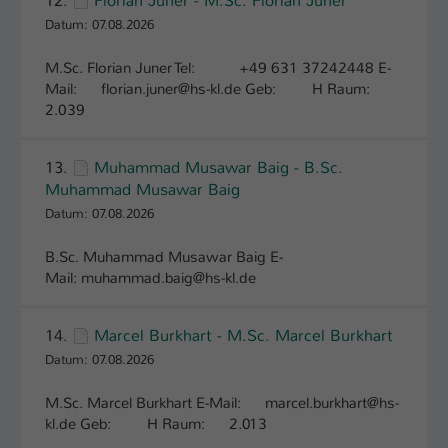
12.
Florian Juner - M.Sc. Florian Juner
Einstellungen. Unter anderem eine zufällig
Datum: 07.08.2026
generierte ID, für die historische
Zweck
Speicherung Ihrer vorgenommen
M.Sc. Florian Juner Tel: +49 631 37242448 E-
Einstellungen, falls der Webseiten-
Mail: florian.juner@hs-kl.de Geb: H Raum:
Betreiber dies eingestellt hat.
2.039
Name
fe_typo_user / PHPSESSID
13.
Muhammad Musawar Baig - B.Sc.
Muhammad Musawar Baig
Anbieter
TYPO3
Datum: 07.08.2026
Laufzeit
1 Woche
B.Sc. Muhammad Musawar Baig E-
Mail: muhammad.baig@hs-kl.de
Dieses Cookie ist ein Standard-Session-
Cookie von TYPO3. Es speichert im Fall
eines Intranet-Logins die Session-ID. So
14.
Marcel Burkhart - M.Sc. Marcel Burkhart
Zweck
kann der eingeloggte Benutzer
Datum: 07.08.2026
wiedererkannt werden und es wird ihm
Zugang zu geschützten Bereichen
M.Sc. Marcel Burkhart E-Mail: marcel.burkhart@hs-
gewährt.
kl.de Geb: H Raum: 2.013