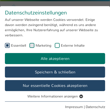
Zum Hauptinhalt springen
Menu
Hochschule Kaiserslautern
Datenschutzeinstellungen
Studium
Open submenu
8
Auf unserer Webseite werden Cookies verwendet. Einige
davon werden zwingend benötigt, während es uns andere
Sie sind hier:
Forschung
Open submenu
4
ermöglichen, Ihre Nutzererfahrung auf unserer Webseite zu
verbessern.
Hochschule
Open submenu
8
Essentiell
Marketing
Externe Inhalte
Suche
International
Open submenu
8
Alle akzeptieren
Speichern & schließen
Nur essentielle Cookies akzeptieren
Personenverzeichnis
Weitere Informationen anzeigen
Studiengänge
Essentiell
Essentielle Cookies werden für grundlegende Funktionen
Impressum
|
Datenschutz