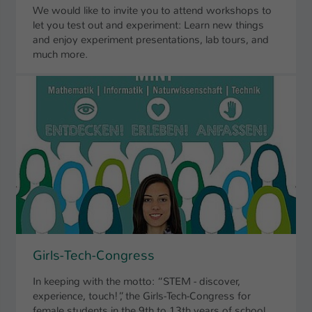
We would like to invite you to attend workshops to
Name
be_typo_user
let you test out and experiment: Learn new things
and enjoy experiment presentations, lab tours, and
Anbieter
much more.
TYPO3
Laufzeit
1 Tag
Dieser Cookie teilt der Webseite mit, ob
ein Besucher im Typo3-Backend
Zweck
angemeldet ist und Rechte besitzt diese
zu verwalten.
Girls-Tech-Congress
In keeping with the motto: “STEM - discover,
experience, touch!”, the Girls-Tech-Congress for
female students in the 9th to 13th years of school